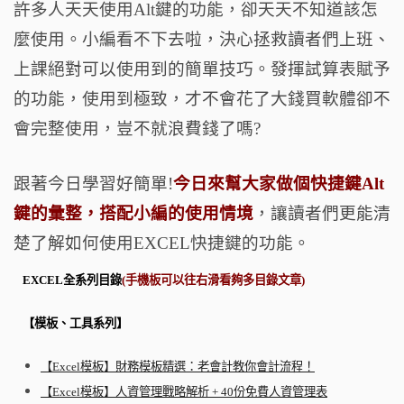
許多人天天使用Alt鍵的功能，卻天天不知道該怎
o
t
m
麼使用。小編看不下去啦，決心拯救讀者們上班、
o
上課絕對可以使用到的簡單技巧。發揮試算表賦予
k
的功能，使用到極致，才不會花了大錢買軟體卻不
會完整使用，豈不就浪費錢了嗎?
跟著今日學習好簡單!
今日來幫大家做個快捷鍵Alt
鍵的彙整，搭配小編的使用情境
，讓讀者們更能清
楚了解如何使用EXCEL快捷鍵的功能。
EXCEL全系列目錄
(手機板可以往右滑看夠多目錄文章)
【模板、工具系列】
【Excel模板】財務模板精選：老會計教你會計流程！
【Excel模板】人資管理戰略解析 + 40份免費人資管理表