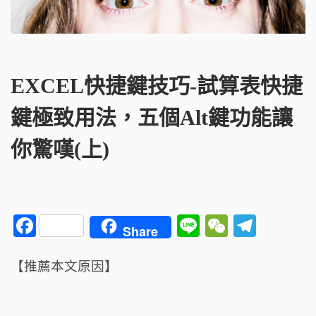
EXCEL快捷鍵技巧-試算表快捷
鍵極致用法，五個Alt鍵功能讓
你驚嘆(上)
F
Li
W
T
Share
a
n
e
el
c
e
C
e
【推薦本文原因】
e
h
g
b
a
ra