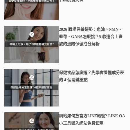
分挑選懶人包
2026 職場保養趨勢：魚油、NMN、
藍莓、GABA怎麼挑？5 款適合上班
族的進階保健成分解析
保健食品怎麼選？先學會看懂成分表
的 4 個關鍵重點
網站如何放官方LINE帳號? LINE OA
小工具嵌入網站免費使用