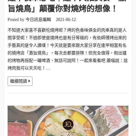
旨燒鳥」顛覆你對燒烤的想像！
Posted by
今日訊息編輯
2021-06-12
不知道大家喜不喜歡吃燒烤呢？烤的色香味俱全的肉串真的是人
間享受呢！不過即使是燒烤也是有分等級的，有些師傅烤出來的
手藝真的是令人讚嘆！今天就是要來跟大家分享在逢甲相當有名
的燒烤店「激旨燒鳥」，每次去都要排隊！但完全值得，剛出爐
的烤物再搭配一罐啤酒，無話可說阿！一起來看看吧 蕭喵說：這
烤肉我可以天天吃！…
繼續閱讀