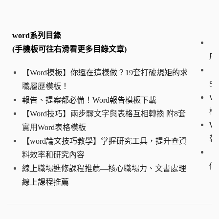
word系列目錄
【
(手機板可往右滑看更多目錄文章)
序
【
【Word模板】你還在這樣做？19套打破規矩的求
S
職履歷模板！
W
報告、提案都必備！Word報告模板下載
檔
【Word技巧】兩步驟文字與表格互相轉換 附8套
W
實用Word表格模板
報
【word論文技巧教學】掌握研究工具，提升查資
【
料效率和研究內容
修
線上職場進修課程推薦—核心職場力、文書處理
線上課程推薦