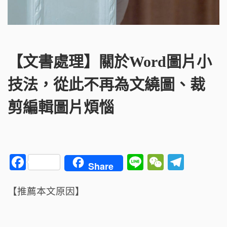
【文書處理】關於Word圖片小
技法，從此不再為文繞圖、裁
剪編輯圖片煩惱
F
Li
W
T
Share
a
n
e
el
c
e
C
e
【推薦本文原因】
e
h
g
b
a
ra