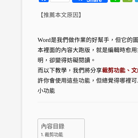
a
n
c
e
【推薦本文原因】
e
b
Word是我們做作業的好幫手，但它的
o
t
本裡面的內容大跑版，就是編輯時愈用
o
明，卻變得妨礙閱讀。
k
而以下教學，我們將分享
裁剪功能、文
許你會使用這些功能，但總覺得哪裡可
小功能
內容目錄
裁剪功能