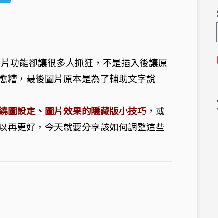
e
el
C
e
h
g
a
ra
圖片功能卻讓很多人抓狂，不是插入後讓原
m
愈糟，最後圖片原本是為了輔助文字說
繞圖設定、圖片效果的隱藏版小技巧
，或
以再更好，今天就要分享該如何調整這些