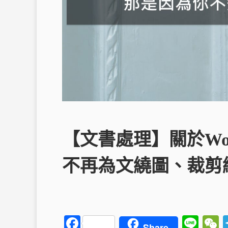
【文書處理】關於Wo
不再為文繞圖、裁剪
F
Li
Share