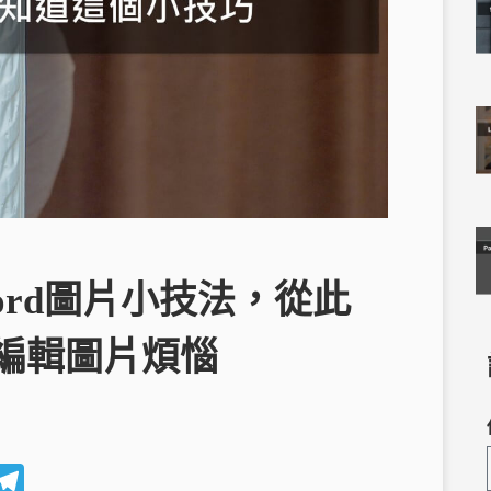
rd圖片小技法，從此
編輯圖片煩惱
W
T