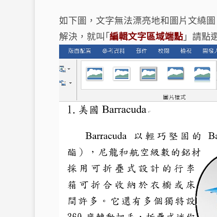
如下圖，文字無法漂亮地和圖片文繞圖
解決，就叫｢
編輯文字區域端點
」請點