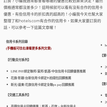
訂房？小編我通常都會看哪邊的優惠比較划算來決定，雖然
o
t
m
價格通常都沒差多少！這時候就可以看有沒有合作的信用卡
o
優惠，有些信用卡的折扣真的超高的！小編我今天也幫大家
k
整理了和hotels.com有合作的信用卡，如果大家要訂房的
話，可以參考一下這篇文章喔！
信用卡系列目錄
(手機板可往右滑看更多系列文章)
【第
【行動支付系列】
LINE PAY綁定聯邦/富邦/凱基/中信信用卡回饋優惠推薦
花旗/彰銀/台新信用卡綁定Pi拍錢包回饋推薦
【影
新光/遠東/花旗信用卡綁定全聯px pay回饋推薦
【交通工具系列】
高鐵信用卡回饋優惠｜凱基、花旗、台新信用卡