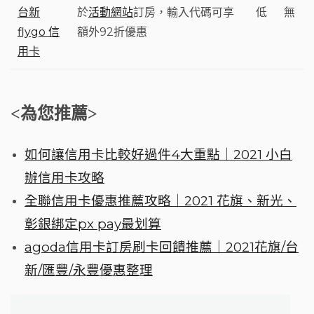
台新
於
活動網站
訂房，輸入代碼可享
低
無
flygo 信
額外92折優惠
用卡
<為您推薦>
如何讓信用卡比較好過件4大重點｜2021 小白
辦信用卡攻略
全聯信用卡優惠推薦攻略｜2021 花旗、新光、
彰銀綁定px pay最划算
agoda信用卡訂房刷卡回饋推薦｜2021花旗/台
新/匯豐/永豐優惠整理