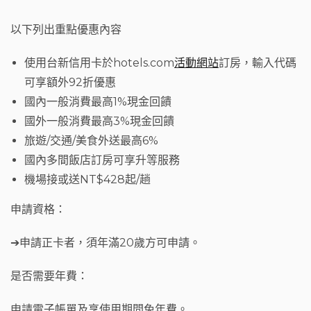
以下列出重點優惠內容
使用台新信用卡於hotels.com
活動網站
訂房，輸入代碼
可享額外92折優惠
國內一般消費最高1%現金回饋
國外一般消費最高3%現金回饋
旅遊/交通/美食外送最高6%
國內多間飯店訂房可享升等服務
機場接或送NT$428起/趟
申請資格：
➔申請正卡者，須年滿20歲方可申請。
是否需要年費：
申請電子帳單及享使用期間免年費。