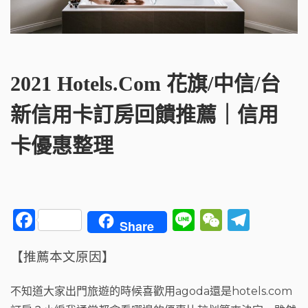
2021 Hotels.com 花旗/中信/台
新信用卡訂房回饋推薦｜信用
卡優惠整理
F
Li
W
T
Share
a
n
e
el
【推薦本文原因】
c
e
C
e
e
h
g
不知道大家出門旅遊的時候喜歡用agoda還是hotels.com
b
a
ra