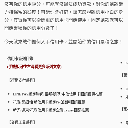
o
沒有你的信用評分，可能就沒辦法成功貸款，對你的還款能
k
力持保留的態度！可能你會好奇，該怎麼脫離信用小白的身
分，其實你可以從簡單的信用卡開始使用，固定還款就可以
開始累積你的信用分數了！
今天就來教你如何入手信用卡，並開始你的信用累積之旅！
信用卡系列目錄
(手機板可往右滑看更多系列文章)
【第
【行動支付系列】
LINE PAY綁定聯邦/富邦/凱基/中信信用卡回饋優惠推薦
花旗/彰銀/台新信用卡綁定Pi拍錢包回饋推薦
【影
新光/遠東/花旗信用卡綁定全聯px pay回饋推薦
【交通工具系列】