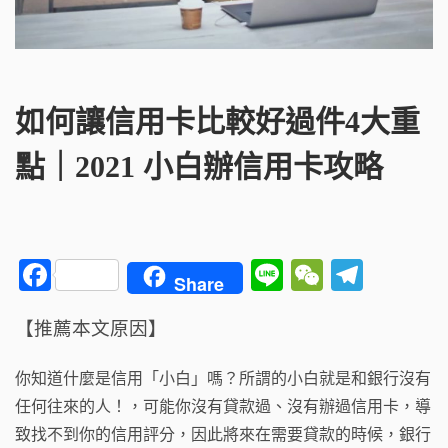
如何讓信用卡比較好過件4大重
點｜2021 小白辦信用卡攻略
F
Li
W
T
Share
a
n
e
el
【推薦本文原因】
c
e
C
e
e
h
g
你知道什麼是信用「小白」嗎？所謂的小白就是和銀行沒有
b
a
ra
任何往來的人！，可能你沒有貸款過、沒有辦過信用卡，導
o
t
m
致找不到你的信用評分，因此將來在需要貸款的時候，銀行