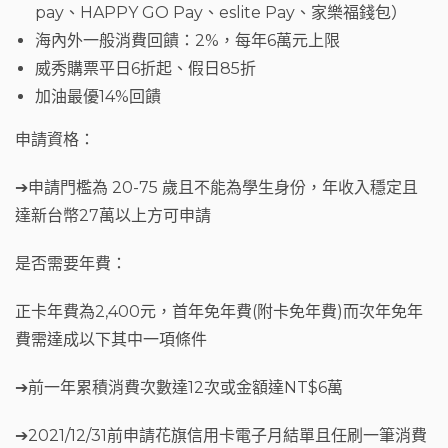
pay、HAPPY GO Pay、eslite Pay、家樂福錢包）
海內外一般消費回饋：2%，每年6萬元上限
威秀購票平日6折起、假日85折
加油最優14%回饋
申請資格：
➔申請門檻為 20-75 歲且不能為學生身份，年收入穩定且
達新台幣27萬以上方可申請
是否需要年費：
正卡年費為2,400元，首年免年費(附卡免年費)而次年免年
費需達成以下其中一項條件
➔前一年累積消費次數達12次或金額達NT$6萬
➔2021/12/31前申請花旗信用卡電子月結單且任刷一筆消費