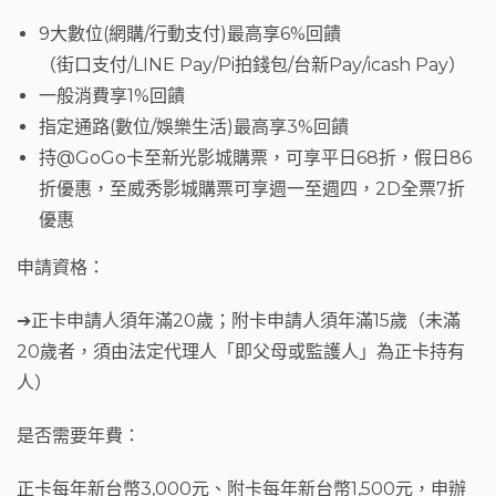
9大數位(網購/行動支付)最高享6%回饋
（街口支付/LINE Pay/Pi拍錢包/台新Pay/icash Pay）
一般消費享1%回饋
指定通路(數位/娛樂生活)最高享3%回饋
持@GoGo卡至新光影城購票，可享平日68折，假日86
折優惠，至威秀影城購票可享週一至週四，2D全票7折
優惠
申請資格：
➔正卡申請人須年滿20歲；附卡申請人須年滿15歲（未滿
20歲者，須由法定代理人「即父母或監護人」為正卡持有
人）
是否需要年費：
正卡每年新台幣3,000元、附卡每年新台幣1,500元，申辦