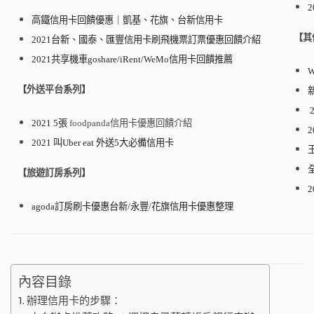
高鐵信用卡回饋優惠｜凱基、花旗、台新信用卡
【其
2021台新、國泰、匯豐信用卡刷飛機票訂票優惠回饋介紹
2021共享機車goshare/iRent/WeMo信用卡回饋推薦
【外送平台系列】
2021
5張
foodpanda信用卡優惠回饋介紹
2021 叫Uber eat 外送5大必備信用卡
【旅遊訂房系列】
agoda訂房刷卡優惠台新/永豐/花旗信用卡優惠
整理
內容目錄
辦理信用卡的步驟：