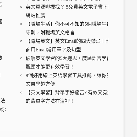
語
英文資源哪裡找？ 5免費英文電子書下載
網站推薦
國
【
職場生活】你不可不知的5個職場生存
守則，附職場英文格言
【職場英文】英文Email的四大禁忌！附
商用Email常用單字及句型
技
破解英文學習的5大迷思，度過語言學習
瓶頸才能更有效學習！
！
8個好用線上英語學習工具推薦，讓你英
文自學超方便
【英文學習】背單字好痛苦? 有效又有趣
習法
的背單字方法在這裡！
除你