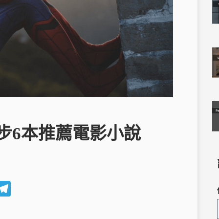
撇步6本推薦電影小說
W
T
e
el