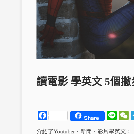
讀電影 學英文 5個
F
Li
Share
a
n
介紹了Youtuber、新聞、影片學英文，