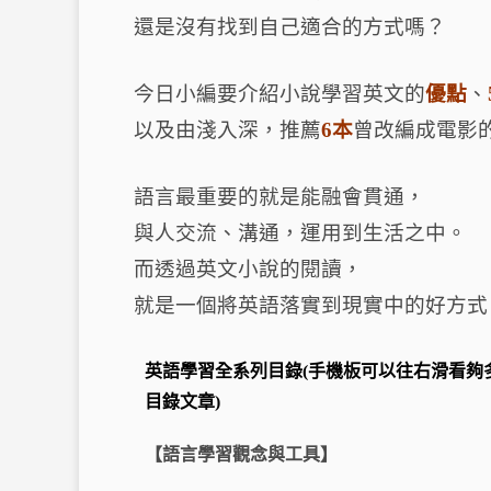
c
e
還是沒有找到自己適合的方式嗎？
e
b
今日小編要介紹小說學習英文的
優點
、
o
t
以及由淺入深，推薦
6本
曾改編成電影
o
k
語言最重要的就是能融會貫通，
與人交流、溝通，運用到生活之中。
而透過英文小說的閱讀，
就是一個將英語落實到現實中的好方式
英語學習全系列目錄(手機板可以往右滑看夠
目錄文章)
【語言學習觀念與工具】