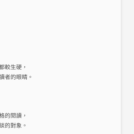
都較生硬，
讀者的眼睛。
格的閱讀，
談的對象。