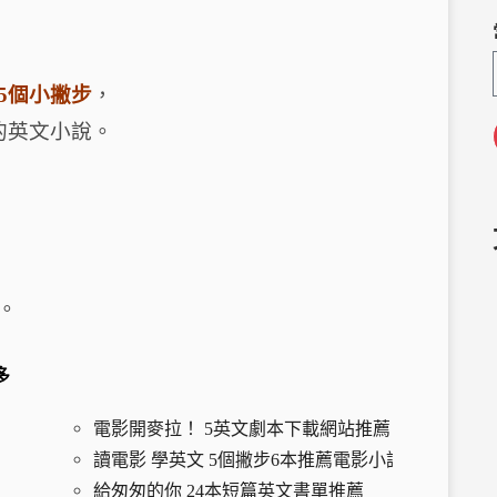
C
e
h
g
a
ra
5個小撇步
，
m
的英文小說。
。
多
電影開麥拉！ 5英文劇本下載網站推薦
讀電影 學英文 5個撇步6本推薦電影小說
給匆匆的你 24本短篇英文書單推薦