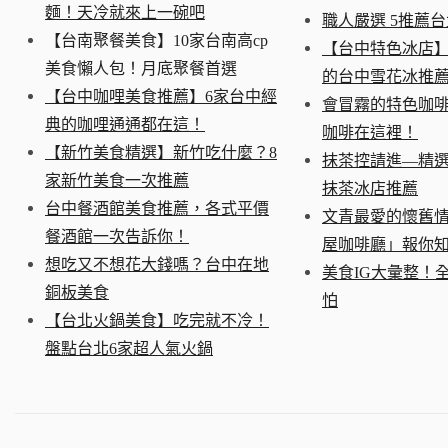
麵！天冷就來上一碗吧
職人嚴選 5推薦
【台南聚餐美食】10家台南高cp
【台中特色冰店
美食懶人包！月底聚餐首選
的台中雪花冰推薦(
【台中咖哩美食推薦】6家台中經
會冒霧的特色咖啡
典的咖哩通通都在這！
咖啡在這裡！
【新竹美食精選】新竹吃什麼？8
抹茶控請進—精
家新竹美食一次推薦
抹茶冰店推薦
台中餐酒館美食推薦，各式平價
文青最愛的懷舊
餐酒館一次告訴你！
屋咖啡廳」報你
想吃又不想花大錢嗎？台中在地
美食IG大彙整！
銅板美食
怕
【台北火鍋美食】吃完就不冷！
盤點台北6家超人氣火鍋