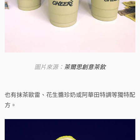
圖片來源：
茶爾思創意茶飲
也有抹茶歐雷、花生醬珍奶或阿華田特調等獨特配
方。