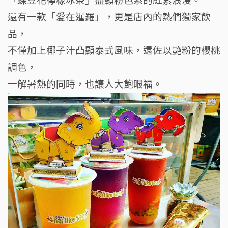
「蝶豆花檸檬冰茶」盡顯粉色系的紅紫浪漫。
還有一款「愛在暹羅」，更是店內的熱們獨家飲
品，
不僅加上椰子汁凸顯泰式風味，
還佐以艷粉的櫻桃
調色，
一解暑熱的同時，也讓人大飽眼福。