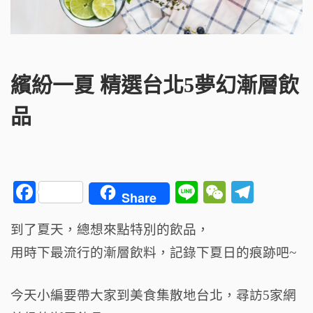
繽紛一夏 精選台北5夢幻漸層飲
品
F
Li
W
T
Share
a
n
e
el
到了夏天，總想來點特別的飲品，
c
e
C
e
用時下最流行的漸層飲料，
e
記錄下夏日的痕跡吧~
h
g
b
a
ra
今天小編要帶大家到美食集散地台北，
尋訪5家網
o
t
m