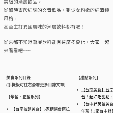
美級的漸層飲品。
o
從如詩畫般細調的文青飲品，
到少女粉嫩的純清純
k
風格，
甚至主打異國風味的漸層飲料都有喔！
從來都不知道漸層飲料能有這麼多變化，
大家一起
來看看吧~~~
美食系列目錄
【甜點系列】
(手機板可往右滑看更多目錄文章)
【台南美食】台
【聚餐、正餐系列】
包！超好吃甜點
【台中舒芙蕾美
【台南拉麵美食】6家精選台南拉
午茶！3家台中舒