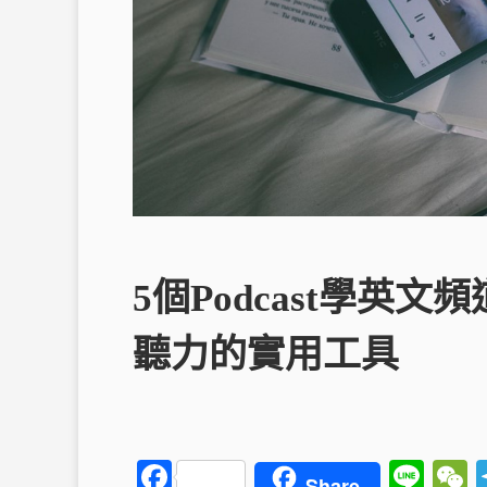
5個Podcast學英
聽力的實用工具
F
Li
Share