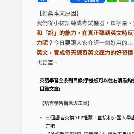
a
n
【推薦本文原因】
c
e
我們從小被訓練成考試機器，單字量、
e
b
和「說」的能力，在真正聽到英文時反
o
t
力呢？
今日要跟大家介紹一個好用的工
o
英文，養成每天練習英文聽力的好習慣
k
也更高。
英語學習全系列目錄(手機板可以往右滑看夠
目錄文章)
【語言學習觀念與工具】
三個語言交換APP推薦！直接和外國人學
言吧