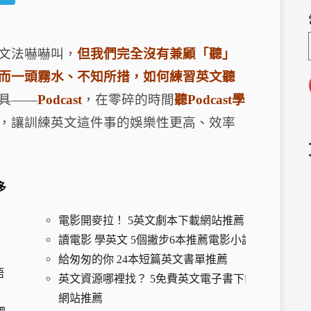
e
el
C
e
文法嚇嚇叫，
h
g
但我們完全沒有兼顧「聽」
a
ra
而一頭霧水、不知所措，如何練習英文聽
m
具——
Podcast
，在零碎的時間
聽Podcast學
，讓訓練英文這件事的娛樂性更高、效率
多
電影開麥拉！ 5英文劇本下載網站推薦
讀電影 學英文 5個撇步6本推薦電影小說
給匆匆的你 24本短篇英文書單推薦
語
英文資源哪裡找？ 5免費英文電子書下載
網站推薦