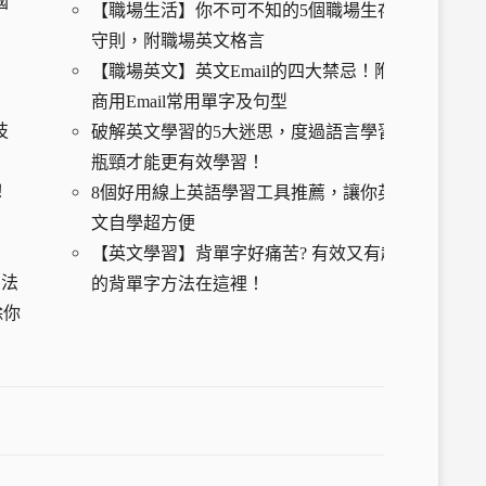
國
【
職場生活】你不可不知的5個職場生存
守則，附職場英文格言
【職場英文】英文Email的四大禁忌！附
商用Email常用單字及句型
技
破解英文學習的5大迷思，度過語言學習
瓶頸才能更有效學習！
！
8個好用線上英語學習工具推薦，讓你英
文自學超方便
【英文學習】背單字好痛苦? 有效又有趣
習法
的背單字方法在這裡！
除你