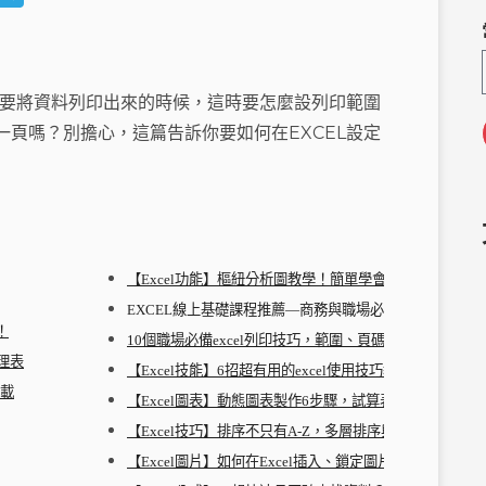
e
el
C
e
h
g
過要將資料列印出來的時候，這時要怎麼設列印範圍
a
ra
頁嗎？別擔心，這篇告訴你要如何在EXCEL設定
m
【Excel功能】樞紐分析圖教學！簡單學會最重要的excel
EXCEL線上基礎課程推薦—商務與職場必備實務應用
！
10個職場必備excel列印技巧，範圍、頁碼再也不跑版！
管理表
【Excel技能】6招超有用的excel使用技巧教學
下載
【Excel圖表】動態圖表製作6步驟，試算表免費下載
【Excel技巧】排序不只有A-Z，多層排序與自訂清單
【Excel圖片】如何在Excel插入、鎖定圖片