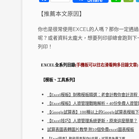
a
n
【推薦本文原因】
c
e
e
你也是很常使用EXCEL的人嗎？那你一定遇
b
呢？或者資料太龐大，想要列印卻總會跑到下一
o
t
列印！
o
k
EXCEL全系列目錄
(手機板可以往右滑看夠多目錄文章)
【模板、工具系列】
【Excel模板】財務模板精選：老會計教你會計流程
【Excel模板】人資管理戰略解析 + 40份免費人資
【Google試算表】100種以上的Google試算表模板
【Excel技巧】人資管理系統更新，原來這麼簡單？
試算表圖表轉圖片教學 附10個免費excel圖表模板
【Excel圖表】動態圖表製作6步驟，試算表免費下載