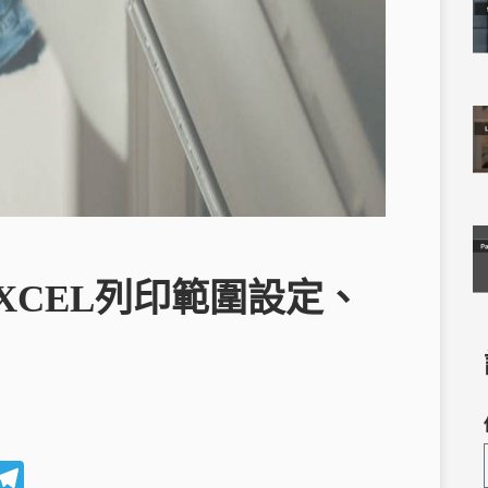
EXCEL列印範圍設定、
W
T