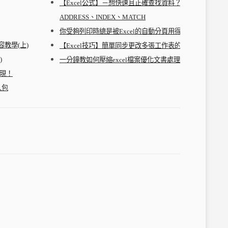
【Excel公式】－想快速且正確查找資料？三大函數應用
ADDRESS、INDEX、MATCH
你受夠列印時總是被Excel的自動分頁用得支離破碎嗎？
容教學(上)
【Excel技巧】簡單同步更改多張工作表的方法告訴你
)
一分鐘教如何壓縮excel檔案優化文書處理
出現！
人包