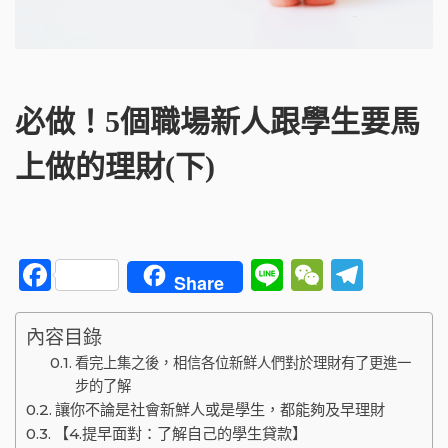
必做！5個職場新人跟學生要馬
上做的理財(下)
F
Li
W
T
Share
a
n
e
el
c
e
C
e
內容目錄
e
h
g
看完上集之後，相信各位新鮮人們對於理財有了更進一
步的了解
b
a
ra
讓你不論是社會新鮮人或是學生，都能夠及早理財
o
t
m
【4.提早面對：了解自己的學生貸款】