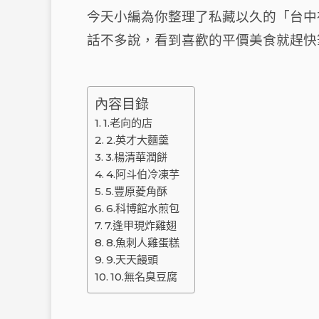
c
e
今天小編為你整理了私藏以久的「台中
e
b
話不多說，看到喜歡的平價美食就趕快
o
t
o
內容目錄
k
1.老向的店
2.英才大麵羹
3.楊清華潤餅
4.阿斗伯冷凍芋
5.豐原菱角酥
6.科博館水煎包
7.逢甲現炸雞翅
8.魚刺人雞蛋糕
9.天天饅頭
10.無名臭豆腐