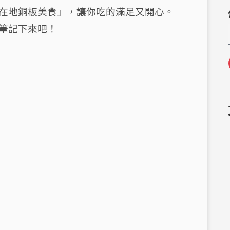
C
e
在地銅板美食」，
h
g
讓你吃的滿足又開心。
a
ra
筆記下來吧！
m