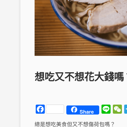
想吃又不想花大錢嗎
F
Li
Share
a
n
總是想吃美食但又不想傷荷包嗎？