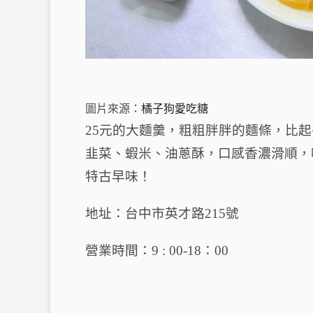
圖片來源：
橘子狗愛吃糖
25元的大麵羹，粗粗胖胖的麵條，比
韭菜、蝦米、油蔥酥，口感香濃滑順，
特古早味！
地址：台中市英才路215號
營業時間：9 : 00-18：00