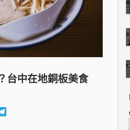
？台中在地銅板美食
W
T
e
el