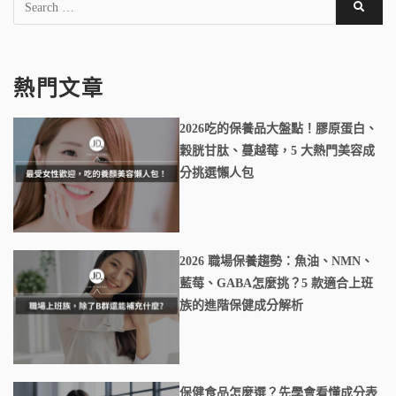
熱門文章
2026吃的保養品大盤點！膠原蛋白、
穀胱甘肽、蔓越莓，5 大熱門美容成
分挑選懶人包
2026 職場保養趨勢：魚油、NMN、
藍莓、GABA怎麼挑？5 款適合上班
族的進階保健成分解析
保健食品怎麼選？先學會看懂成分表