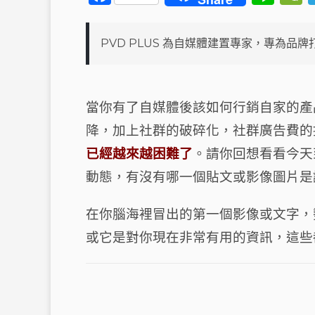
a
n
c
e
PVD PLUS 為自媒體建置專家，專為品
e
b
o
t
當你有了自媒體後該如何行銷自家的產
o
降，加上社群的破碎化，社群廣告費的
k
已經越來越困難了
。
請你回想看看今天
動態，有沒有哪一個貼文或影像圖片是
在你腦海裡冒出的第一個影像或文字，
或它是對你現在非常有用的資訊，這些