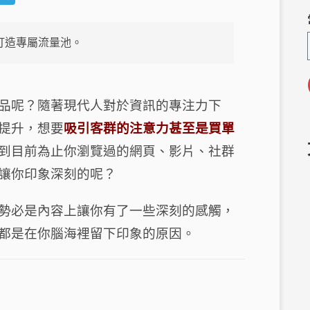
e
el
C
e
牌打造專屬流量池。
h
g
a
ra
m
品呢？
隨著現代人對於資訊的專注力下
提升，想要
吸引客群的注意力甚至是買單
到目前為止你瀏覽過的網頁、影片、社群
讓你印象深刻的呢？
勢必是內容上讓你有了一些深刻的感觸，
都是在你腦海裡留下印象的原因。