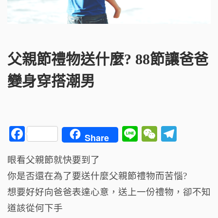
父親節禮物送什麼? 88節讓爸爸
變身穿搭潮男
F
Li
W
T
Share
a
n
e
el
眼看父親節就快要到了
c
e
C
e
你是否還在為了要送什麼父親節禮物而苦惱?
e
h
g
b
a
ra
想要好好向爸爸表達心意，送上一份禮物，卻不知
o
t
m
道該從何下手