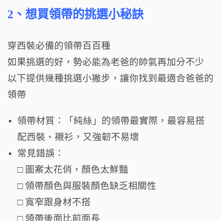
2、想買領帶的挑選小秘訣
穿西裝必備的領帶百百種
如果挑選的好，勢必能為老爸的帥氣再加分不少
以下提供幾種挑選小撇步，讓你找到最適合爸爸的
領帶
領帶材質：「純絲」的領帶最實際，最容易搭
配西裝、襯衫，又強韌不易壞
常見錯誤：
□
圖案太花俏，顏色太鮮豔
□
領帶顏色與服裝顏色缺乏相關性
□
寬窄跟身材不搭
□
領帶後面比前面長