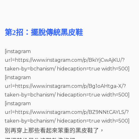
第2招：擺脫傳統黑皮鞋
[instagram
url=https://www.instagram.com/p/BkiYjCwAjKU/?
taken-by=bchanism/ hidecaption=true width=500]
[instagram
url=https://www.instagram.com/p/Bg1oAHtga-X/?
taken-by=bchanism/ hidecaption=true width=500]
[instagram
url=https://www.instagram.com/p/BZ9NNtCAYLS/?
taken-by=bchanism/ hidecaption=true width=500]
別再穿上那些看起來笨重的黑皮鞋了，