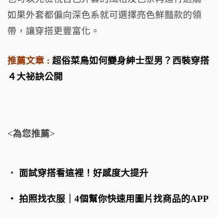
如果外套都偏向深色系就可選擇亮色鮮豔款的領
帶，讓穿搭更豐富化。
推薦文章 :
超俗菜鳥如何變身紳士型男？西裝穿搭
４大祕訣公開
<為您推薦>
・
面試穿搭看這裡！好感度大提升
・
拍照找衣服｜4個幫你快速用圖片找商品的APP