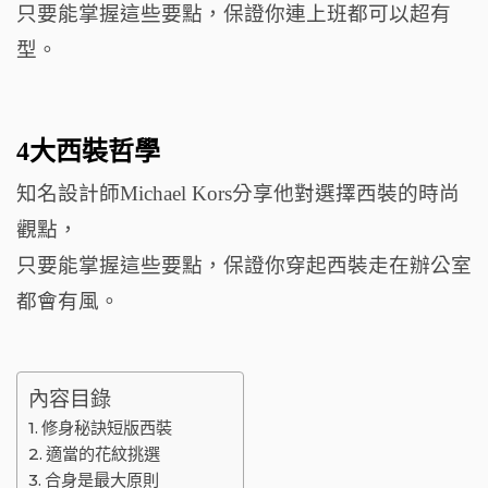
o
只要能掌握這些要點，保證你連上班都可以超有
k
型。
4大西裝哲學
知名設計師Michael Kors分享他對選擇西裝的時尚
觀點，
只要能掌握這些要點，保證你穿起西裝走在辦公室
都會有風。
內容目錄
修身秘訣短版西裝
適當的花紋挑選
合身是最大原則