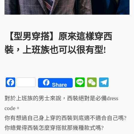
【型男穿搭】原來這樣穿西
裝，上班族也可以很有型!
F
Li
W
T
Share
a
n
e
el
對於上班族的男士來說，西裝絕對是必備dress
c
e
C
e
code。
e
h
g
b
a
ra
你有想過自己身上穿的西裝到底適不適合自己嗎?
o
t
m
你總覺得西裝怎麼穿搭就那幾種款式嗎?