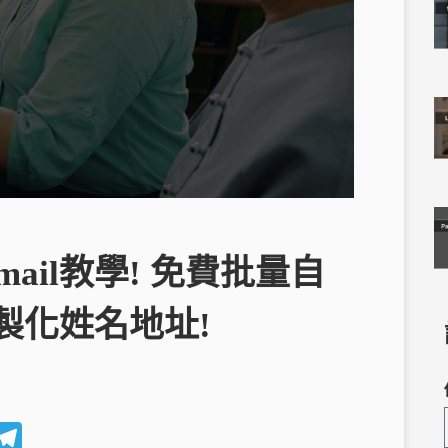
寄Email教學! 免費批量自
製化姓名地址!
W
Te