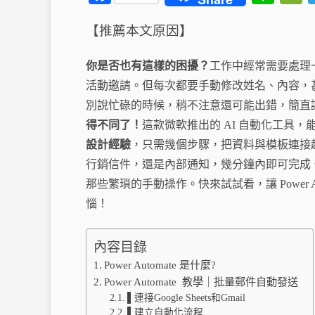
ce
ne
e
【推薦本文原因】
bo
ok
h
你是否也有這樣的困擾？
工作中經常需要處理
t
活動邀請。但每次都要手動修改姓名、內容，
別說忙碌的時候，稍不注意還可能出錯，簡直
得不同了！
這款微軟推出的 AI 自動化工具
設計經驗
，只需幾個步驟，把資料與模板連接
行銷信件，還是內部通知，幾分鐘內即可完成
那些繁瑣的手動操作。快來試試看，讓 Power 
惱！
內容目錄
Power Automate 是什麼?
Power Automate 教學｜批量郵件自動發送
▌連接Google Sheets和Gmail
▌建立自動化流程