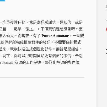
le
C
gr
a
a
一堆重複性任務，像是寄送感謝信、通知信，或是
m
甚至一一點擊「發送」，不僅繁瑣還超級耗時。更
讓人頭大。
而現在，有了
Power Automate
，一切變
，能幫你輕鬆完成批量郵件的發送。
不需要任何程式
起來，就能快速生成個性化郵件。無論是感謝信、
。現在，你可以把時間留給更有價值的事情，告別
Automate 為你的工作提速，輕鬆化解你的郵件煩