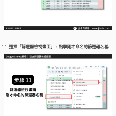
選擇「篩選器檢視畫面」，點擊剛才命名的篩選器名稱