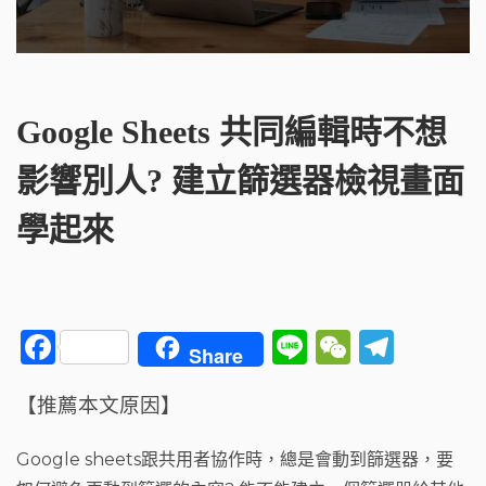
Google Sheets 共同編輯時不想
影響別人? 建立篩選器檢視畫面
學起來
F
Li
W
T
Share
a
n
e
el
【推薦本文原因】
c
e
C
e
e
h
g
Google sheets跟共用者協作時，總是會動到篩選器，要
b
a
ra