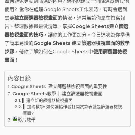
如何避免更動到篩選的內容? 能不能建立一個篩選器給其他
o
t
m
使用? 當你在處理Google Sheets工作表時，有時會遇到
o
需要
建立篩選器檢視畫面
的情況，通常無論你是在撰寫報
k
告、整理數據還是做清單，掌握
Google Sheets建立篩選
器檢視畫面的技巧
，讓你的工作更加分。今日這次為你準備
了簡單易懂的
Google Sheets 建立篩選器檢視畫面的教學
步驟
，帶你了解如何在Google Sheets中
使用篩選器檢視
畫面
！
內容目錄
Google Sheets 建立篩選器檢視畫面的重要性
Google Sheets教學｜ 建立篩選器檢視畫面
▌ 建立新的篩選器檢視畫面
▌ 加碼教學: 如何讓協作者打開試算表就是篩選器檢視
畫面?
影片教學