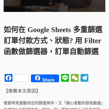
如何在 Google Sheets 多重篩選
訂單付款方式、狀態? 用 Filter
函數做篩選器，訂單自動篩選
F
Li
W
T
Share
a
n
e
el
【推薦本文原因】
c
e
C
e
e
h
g
需要時常變動特定的篩選條件，又「擔心會動到原始數據」
b
a
ra