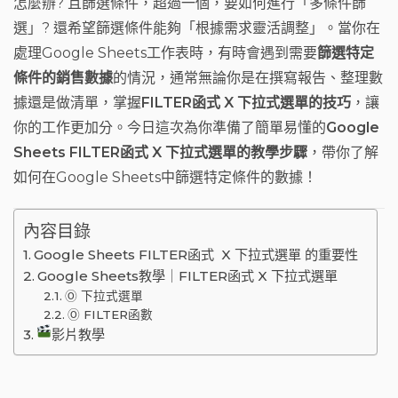
怎麼辦? 且篩選條件，超過一個，要如何進行「多條件篩
o
t
m
選」? 還希望篩選條件能夠「根據需求靈活調整」。當你在
o
處理Google Sheets工作表時，有時會遇到需要
篩選特定
k
條件的銷售數據
的情況，通常無論你是在撰寫報告、整理數
據還是做清單，掌握
FILTER函式 X 下拉式選單的技巧
，讓
你的工作更加分。今日這次為你準備了簡單易懂的
Google
Sheets FILTER函式 X 下拉式選單的教學步驟
，帶你了解
如何在Google Sheets中篩選特定條件的數據！
內容目錄
Google Sheets FILTER函式 X 下拉式選單 的重要性
Google Sheets教學｜FILTER函式 X 下拉式選單
Ⓞ 下拉式選單
Ⓞ FILTER函數
影片教學