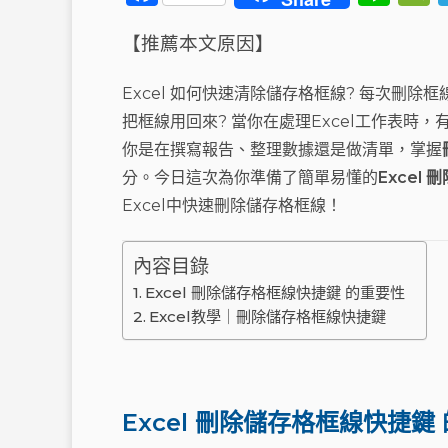
a
n
【推薦本文原因】
c
e
e
Excel 如何快速清除儲存格框線? 每次刪除
b
把框線用回來? 當你在處理Excel工作表時，
o
t
你是在撰寫報告、整理數據還是做清單，掌握
o
分。今日這次為你準備了簡單易懂的
Excel
k
Excel中快速刪除儲存格框線！
內容目錄
Excel 刪除儲存格框線快捷鍵 的重要性
Excel教學｜刪除儲存格框線快捷鍵
Excel 刪除儲存格框線快捷鍵