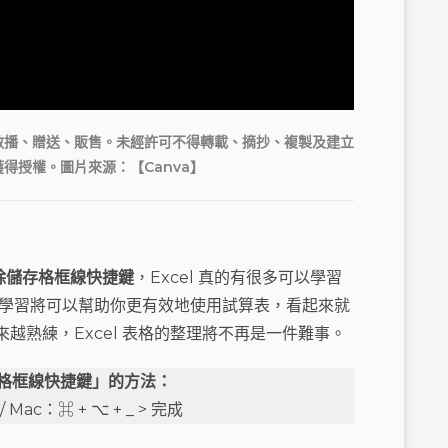
式散播、贈送、販售。未經許可不得轉載、摘抄、複製及建立
得授權。圖片來源：【Canva】
除儲存格框線快捷鍵
，Excel 真的有很多可以學習
，多學習將可以幫助你更有效地使用試算表，看起來就
越熟練，Excel 表格的整理將不再是一件難事。
儲存格框線快捷鍵
」的方法：
 Mac：⌘ + ⌥ + _ > 完成