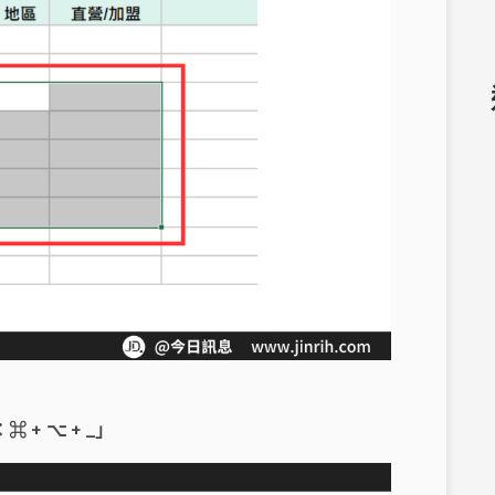
：⌘ + ⌥ + _」