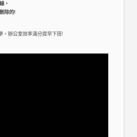
線，
刪除的!