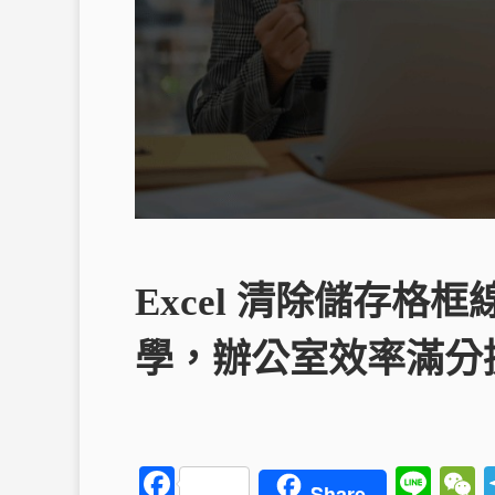
Excel 清除儲存格
學，辦公室效率滿分
F
Li
Share