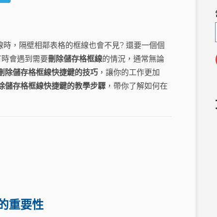
e
el
C
e
h
g
框線時，隔壁相鄰表格的框線也會不見? 還要一個個
a
ra
有時會遇到需要
刪除儲存格框線
的情況，通常無論
m
刪除儲存格框線快捷鍵的技巧
，讓你的工作更加
 刪除儲存格框線快捷鍵的教學步驟
，帶你了解如何在
 的重要性