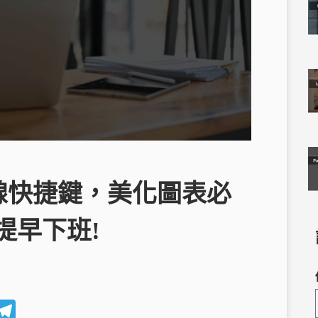
框線快捷鍵，美化圖表必
提早下班!
W
T