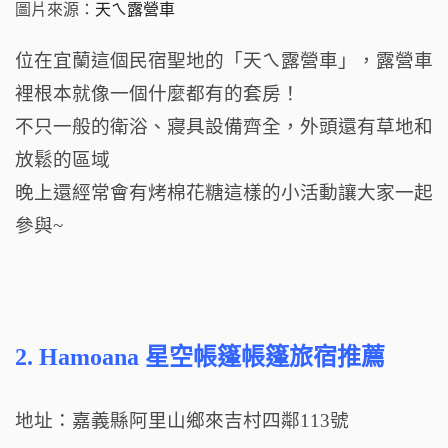
圖片來源：
天ㄟ露營車
位在宜蘭這個民宿聖地的「天ㄟ露營車」，露營車
裡根本就像一個什麼都有的套房！
不只一般的衛浴、寢具設備齊全，外頭還有草地和
放鬆的區域
晚上還經常會有烤棉花糖這樣的小活動讓大家一起
參與~
2.
Hamoana 星空帳篷帳篷旅宿推薦
地址：嘉義縣阿里山鄉來吉村四鄰113號