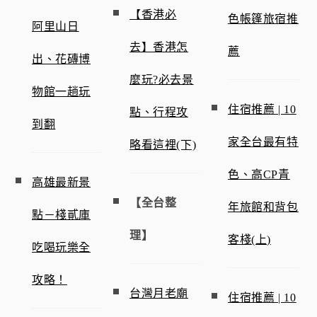
【香港必
色帳篷旅宿推
阿里山日
去】香港怎
薦
出、花磚博
麼玩?必去景
物館一趟玩
住宿推薦 | 10
點、行程攻
到翻
家全台最有特
略看這裡(下)
色、高CP青
高雄最新景
【全台整
年旅館和背包
點－棧貳庫
理】
客棧(上)
吃喝玩樂全
攻略！
台灣月老廟
住宿推薦 | 10