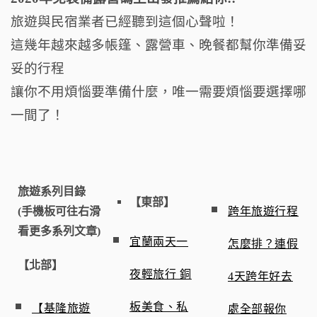
o
k
旅遊與民宿業者已經聽到這個心聲啦！
這幾年越來越多帳篷、露營車、晚餐都幫你準備妥
妥的行程
讓你不用煩惱要準備什麼，唯一需要煩惱要選擇哪
一間了！
旅遊系列目錄
【東部】
(手機板可往右滑
跨年旅遊行程
看更多系列文章)
宜蘭兩天一
怎麼排？連假
【北部】
夜輕旅行 銅
4天跨年好去
板美食、私
【基隆旅遊
處全部報你