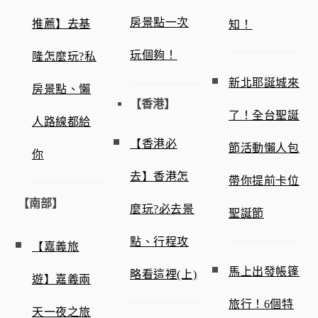
房景點一次
推薦】去基
知！
玩個夠！
隆怎麼玩?私
新北耶誕城來
房景點、懶
【香港】
了！全台聖誕
人路線都給
【香港必
節活動懶人包
你
去】香港怎
帶你提前卡位
【南部】
麼玩?必去景
聖誕節
點、行程攻
【嘉義旅
馬上出發帳篷
略看這裡(上)
遊】嘉義兩
旅行！6個特
天一夜之旅