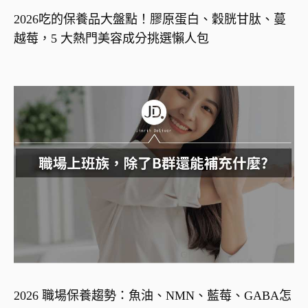
2026吃的保養品大盤點！膠原蛋白、穀胱甘肽、蔓
越莓，5 大熱門美容成分挑選懶人包
2026 職場保養趨勢：魚油、NMN、藍莓、GABA怎