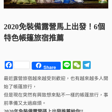
2020免裝備露營馬上出發！6個
特色帳篷旅宿推薦
F
Li
W
T
Share
a
n
e
el
最近露營旅宿越來越受到歡迎，也有越來越多人開
c
e
C
e
始了帳篷旅行，
e
h
g
b
a
ra
但是現在突然有興致想來點不一樣的帳篷旅行，事
o
t
m
前準備又太過麻煩。
2020年免裝備露營碼上出發推薦給你!!