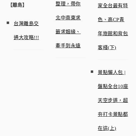
整理，帶你
【離島】
家全台最有特
北中南東求
色、高CP青
台灣離島交
籤求姻緣、
年旅館和背包
通大攻略!!!
牽手到永遠
客棧(下)
景點懶人包 |
盤點全台10座
天空步道，超
夯打卡景點都
在這(上)