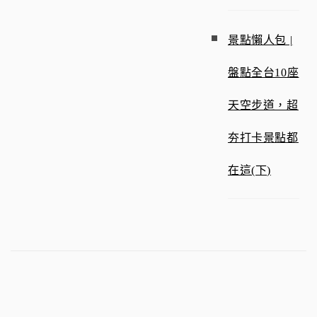
景點懶人包 |
盤點全台10座
天空步道，超
夯打卡景點都
在這(下)