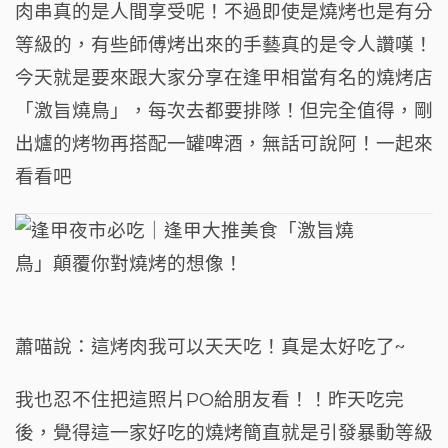
肉串真的是人間享受呢！不過即使是燒烤也是有分
o
t
m
等級的，有些師傅烤出來的手藝真的是令人讚嘆！
o
今天就是要來跟大家分享在逢甲相當有名的燒烤店
k
「激旨燒鳥」，每次去都要排隊！但完全值得，剛
出爐的烤物再搭配一罐啤酒，無話可說阿！一起來
看看吧
蕭喵說：這烤肉我可以天天吃！真是太好吃了~
我也忍不住把這照片PO給朋友看！！昨天吃完
後，覺得這一家好吃的燒烤簡直就是引發暴動等級