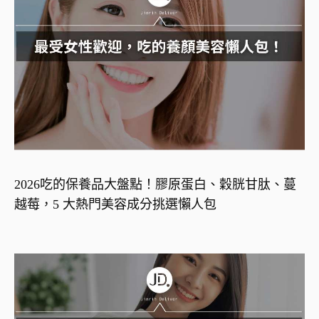
2026吃的保養品大盤點！膠原蛋白、穀胱甘肽、蔓
越莓，5 大熱門美容成分挑選懶人包