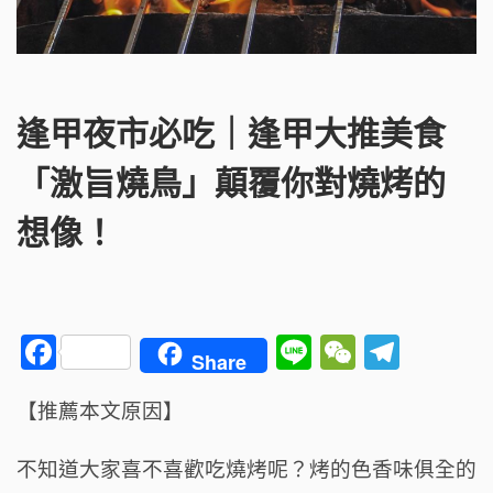
逢甲夜市必吃｜逢甲大推美食
「激旨燒鳥」顛覆你對燒烤的
想像！
F
Li
W
T
Share
a
n
e
el
【推薦本文原因】
c
e
C
e
e
h
g
不知道大家喜不喜歡吃燒烤呢？烤的色香味俱全的
b
a
ra