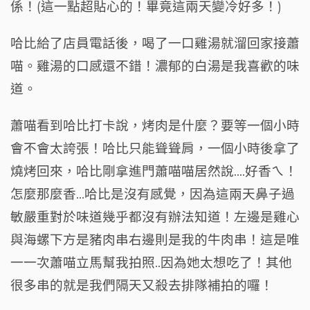
係！(這一點超貼心的！畢竟這兩天變冷好多！)
哈比給了店員電話後，喝了一口雞湯就溜回家接蕭
喵。雞湯的口感還不錯！濃郁的白湯是我喜歡的味
道。
蕭喵看到哈比打卡說，烤肉是什麼？要等一個小時
會不會太誇張！哈比只能聳聳肩，一個小時後拿了
燒烤回來，哈比剛拿進門蕭喵喵居然說….好香ㄟ！
怎麼那麼香…哈比是沒有感覺，因為這兩天鼻子過
敏嚴重對於味道幾乎都沒有辦法知道！左邊是雞心
與海螺下方是豬肉串右邊則是我的牛肉串！這是唯
一一次蕭喵立馬幫我拍照..因為她太想吃了！其他
很多串的就是我們隔天又殺去排隊補拍的囉！