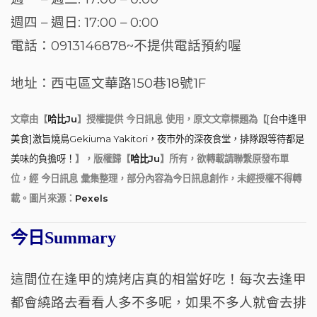
週四 – 週日
:
17:00 – 0:00
電話：0913146878~不提供電話預約喔
地址：西屯區文華路150巷18號1F
文章由【
哈比Ju
】授權提供 今日訊息 使用，原文文章標題為【
[台中逢甲
美食]激旨燒鳥Gekiuma Yakitori，夜市外的深夜食堂，排隊跟等待都是
美味的負擔呀！
】，版權歸【
哈比Ju
】所有，欲轉載請聯繫原發布單
位，經 今日訊息 彙集整理，部分內容為今日訊息創作，未經授權不得轉
載。圖片來源：
Pexels
今日Summary
這間位在逢甲的燒烤店真的相當好吃！每次去逢甲
都會繞路去看看人多不多呢，如果不多人就會去排