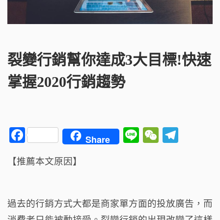
裂變行銷幫你達成3大目標!快速
掌握2020行銷趨勢
F
Li
W
T
Share
a
n
e
el
【推薦本文原因】
c
e
C
e
e
h
g
b
a
ra
過去的行銷方式大都是商家單方面的投放廣告，而
o
t
m
消費者只能被動接受。裂變行銷的出現改變了這樣