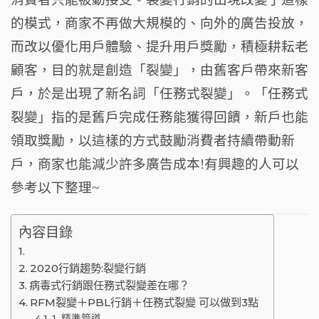
o
的模式，商家不再做大規模的、向外的廣告投放，
k
而改以優化用戶體驗、提升用戶獎勵，積極耕耘老
顧客，目的就是創造「裂變」，由舊客戶帶來新客
戶，於是出現了新名詞「任務式裂變」。「任務式
裂變」指的是舊戶完成任務能獲得回饋，新戶也能
領取獎勵，以這樣的方式鼓勵消費者持續帶動新
戶，商家也能減少許多廣告成本!有興趣的人可以
參考以下整理~
內容目錄
2020行銷趨勢:裂變行銷
病毒式行銷跟任務式裂變差在哪？
RFM裂變＋PBL行銷＋任務式裂變 可以做到3點
1. 精準管道