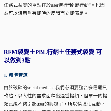
任務式裂變的重點在於
user
進行
“
關鍵行動
”
。也因
為可以讓用戶有即時的反饋而立即滿足。
RFM
裂變＋
PBL
行銷＋任務式裂變
可
以做到
3
點
1.
精準管道
由於破碎的
social media
，我們必須要整合多種通訊
軟體，以人性的需求面釋出適當提頻，但單一的提
頻已經不夠引起
user
的興趣了，所以情境化互動，