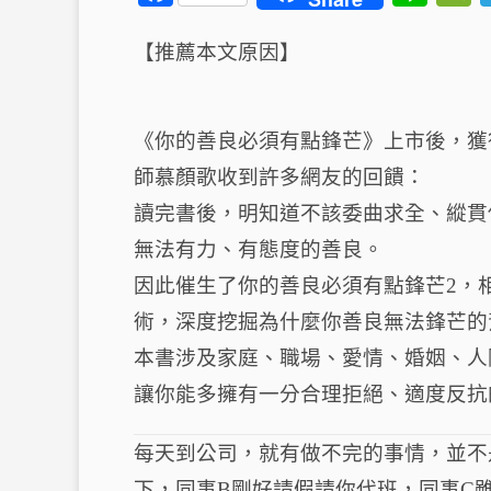
a
n
c
e
【推薦本文原因】
e
b
《你的善良必須有點鋒芒》上市後，獲
o
t
師慕顏歌收到許多網友的回饋：
o
讀完書後，明知道不該委曲求全、縱貫
k
無法有力、有態度的善良。
因此催生了你的善良必須有點鋒芒2，
術，深度挖掘為什麼你善良無法鋒芒的
本書涉及家庭、職場、愛情、婚姻、人
讓你能多擁有一分合理拒絕、適度反抗
每天到公司，就有做不完的事情，並不
下，同事B剛好請假請你代班，同事C