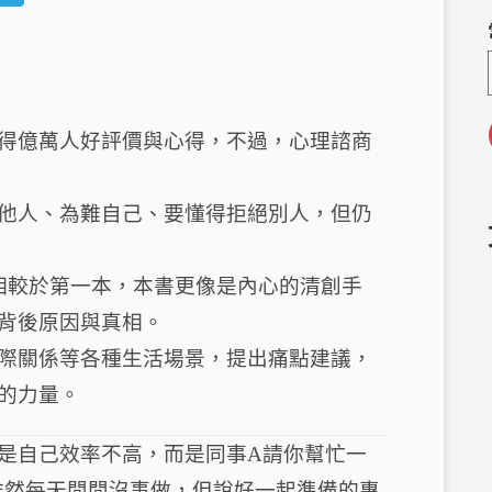
e
el
C
e
h
g
a
ra
得億萬人好評價與心得，不過，心理諮商
m
他人、為難自己、要懂得拒絕別人，但仍
相較於第一本，本書更像是內心的清創手
背後原因與真相。
際關係等各種生活場景，提出痛點建議，
的力量。
是自己效率不高，而是同事A請你幫忙一
雖然每天閒閒沒事做，但說好一起準備的專