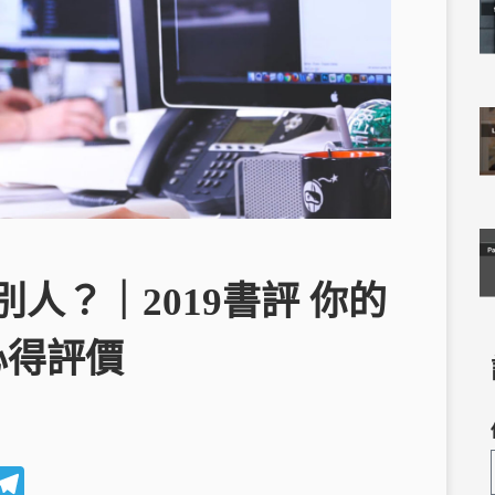
人？｜2019書評 你的
心得評價
W
T