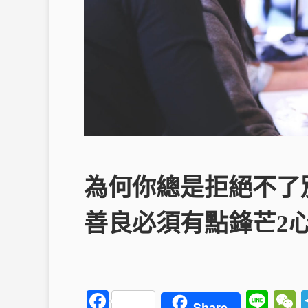
為何你總是拒絕不了別
善良必須有點鋒芒2
F
Li
Share