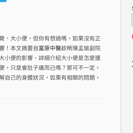
e
el
C
e
h
g
a
ra
覺、大小便，但你有想過嗎，如果沒有正
m
響！本文摘要自
富原中醫診所
陳孟瑜副院
大小便的影響、詳細介紹大小便是怎麼運
便，只是會肚子痛而已嗎？那可不一定。
解自己的身體狀況，如果有相關的問題，