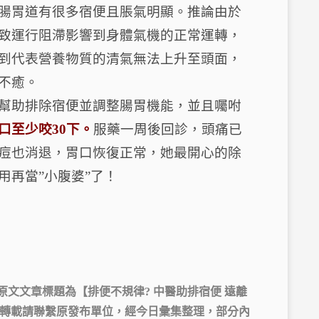
腸胃道有很多宿便且脹氣明顯。推論由於
致運行阻滯影響到身體氣機的正常運轉，
到代表營養物質的清氣無法上升至頭面，
不癒。
幫助排除宿便並調整腸胃機能，並且囑咐
口至少咬30下。
服藥一周後回診，頭痛已
痘也消退，胃口恢復正常，她最開心的除
用再當”小腹婆”了！
原文文章標題為【排便不規律? 中醫助排宿便 遠離
轉載請聯繫原發布單位，經今日彙集整理，部分內