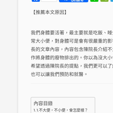
a
n
c
e
【推薦本文原因】
e
b
我們身體要活著，最主要就是吃飯、睡
o
t
常大小便，對身體可是會有很嚴重的影
o
長的文章內容，內容包含陳院長介紹不
k
作將身體的廢物排出的。你以為沒大小
希望透過陳院長的提點，我們更可以了
也可以讓我們預防和就醫。
內容目錄
1.不大便，不小便，會怎麼樣？