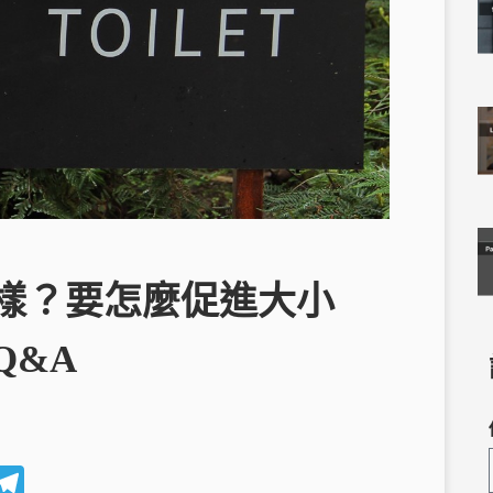
樣？要怎麼促進大小
Q&A
W
T