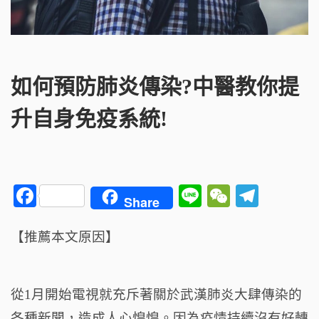
如何預防肺炎傳染?中醫教你提
升自身免疫系統!
F
Li
W
T
Share
a
n
e
el
c
e
C
e
【推薦本文原因】
e
h
g
b
a
ra
從1月開始電視就充斥著關於武漢肺炎大肆傳染的
o
t
m
各種新聞，造成人心惶惶。因為疫情持續沒有好轉