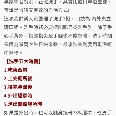
專家學者說明，正確洗手，其實比戴口罩還重要，
可說是省錢又有效的自保方式!
這次我們幫大家整理了洗手7招，口訣為:內外夾立
轉口腕。洗手時務必要搭配肥皂或洗手乳，除了手
心手背外，指縫指尖及手腕也不能忽略，洗手時間
長度為唱兩次生日快樂歌。最後洗完則要用乾淨紙
巾擦乾。
【洗手五大時機】
1.吃東西前
2.上完廁所後
3.擤完鼻涕後
4.外出返家時
5.進出醫療場所時
如果是外出時，也可以隨身攜帶75%酒精、乾洗手