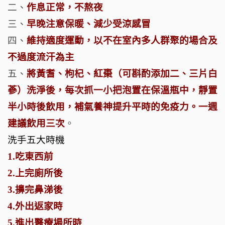
二、
作息正常，不熬夜
三、
早晚注意保暖、減少受涼感冒
四、
維持適度運動，以不在室內多人群聚的場合及
不過度流汗為主
五、
將黃耆、枸杞、紅棗（可斟酌添加二、三片白
蔘）洗淨後，每次抓一小把泡置在保溫瓶中，靜置
半小時後飲用，補氣養神提升平時的免疫力。一週
建議飲用三次
。
洗手五大時機
1.吃東西前
2.上完廁所後
3.擤完鼻涕後
4.外出返家時
5.進出醫療場所時