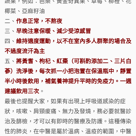
蔬果，例如：芭樂、黃金奇異果、草莓、柳橙、花
椰菜、亞麻籽油
二、
作息正常，不熬夜
三、
早晚注意保暖、減少受涼感冒
四、
維持適度運動，以不在室內多人群聚的場合及
不過度流汗為主
五、
將黃耆、枸杞、紅棗（可斟酌添加二、三片白
蔘）洗淨後，每次抓一小把泡置在保溫瓶中，靜置
半小時後飲用，補氣養神提升平時的免疫力。一週
建議飲用三次
。
最後也提醒大家，如果有出現上呼吸道感染的症
狀，咳嗽、肩頸痠痛、無力及發燒，務必要就醫診
治及篩檢，才可以有即時的醫療及防護。這種傳染
性的肺炎，在中醫是屬於溫病、溫疫的範圍，中醫