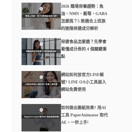
2026 職場保養趨勢：魚
油、NMN、藍莓、GABA
怎麼挑？5 款適合上班族
的進階保健成分解析
保健食品怎麼選？先學會
看懂成分表的 4 個關鍵重
點
網站如何放官方LINE帳
號? LINE OA小工具嵌入
網站免費使用
如何做出撕紙效果? 用AI
工具 PaperAnimator 取代
AE，一秒上手!