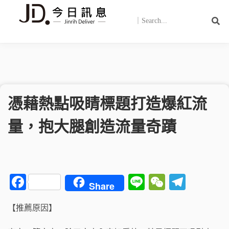
憑藉熱點吸睛標題打造爆紅流
量，抱大腿創造流量奇蹟
F
Li
W
T
Share
a
n
e
el
【推薦原因】
c
e
C
e