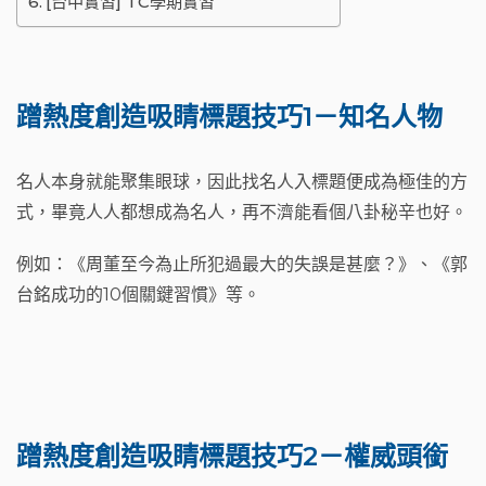
[台中實習] TC學期實習
蹭熱度創造吸睛標題技巧1－知名人物
名人本身就能聚集眼球，因此找名人入標題便成為極佳的方
式，畢竟人人都想成為名人，再不濟能看個八卦秘辛也好。
例如：《周董至今為止所犯過最大的失誤是甚麼？》、《郭
台銘成功的10個關鍵習慣》等。
蹭熱度
創造吸睛標題
技巧2－權威頭銜