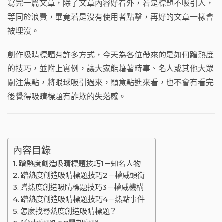
e
h
g
寫完一篇文章，除了文章內容好看外，若是標題不吸引人，
b
a
ra
等同於浪費，畢竟若是沒有使用者點擊，再好的文章一樣會
o
t
m
被埋沒。
o
創作吸睛標題有許多方式，今天為各位帶來的是如何蹭熱度
k
的技巧，並附上實例，讓大家能藉著時事、名人或其他大眾
關注焦點，將眼球吸引過來，願意點進來看，也不會有看完
後覺得吸睛標題有詐欺的失落感。
內容目錄
蹭熱度創造吸睛標題技巧1－知名人物
蹭熱度創造吸睛標題技巧2－權威頭銜
蹭熱度創造吸睛標題技巧3－權威機構
蹭熱度創造吸睛標題技巧4－熱點事件
怎麼找尋熱度創造吸睛標題？