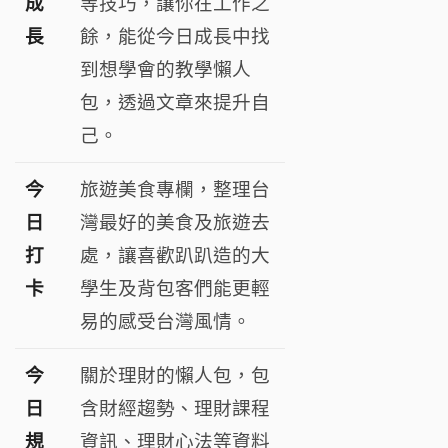
成
等技巧，讓你在工作之
長
餘，能從今日成長中找
到想學會的教學懶人
包，透過文章來提升自
己
。
今
旅遊美食專欄，整理台
日
灣最好的美食及旅遊去
打
處，讓喜歡趴趴造的大
卡
學生及背包客們能更輕
易的感受台灣風情。
今
關於理財的懶人包，包
日
含財經趨勢、理財課程
規
資訊、理財心法等資料