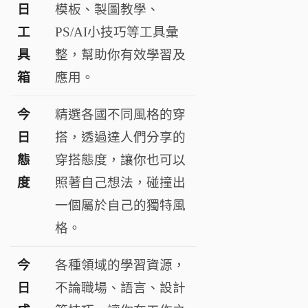
日
模板、製圖教學、
工
PS/AI小技巧等工具彙
具
整，幫助你有效學習及
箱
應用。
今
精選各國不同風格的穿
日
搭，透過達人們分享的
態
穿搭態度，讓你也可以
度
照著自己想法，碰撞出
一個屬於自己的獨特風
格。
今
各種領域的學習資源，
日
不論職場、語言、設計