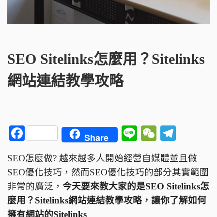
SEO Sitelinks怎麼用？Sitelinks
網站連結教學攻略
F
Li
W
T
Share
a
n
e
el
SEO怎麼做? 越來越多人開始經營自媒體並且做
c
e
C
e
SEO優化技巧，然而SEO優化技巧的部分其實範圍
e
h
g
非常的廣泛，
今天要來教大家的是SEO Sitelinks怎
b
a
ra
麼用？Sitelinks網站連結教學攻略，讓你了解如何
o
t
m
擁有網站的Sitelinks