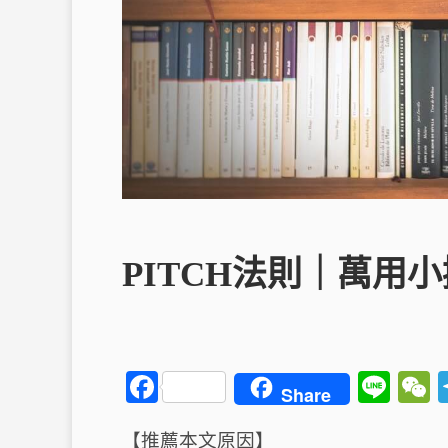
PITCH法則｜萬用
F
Li
Share
a
n
【推薦本文原因】