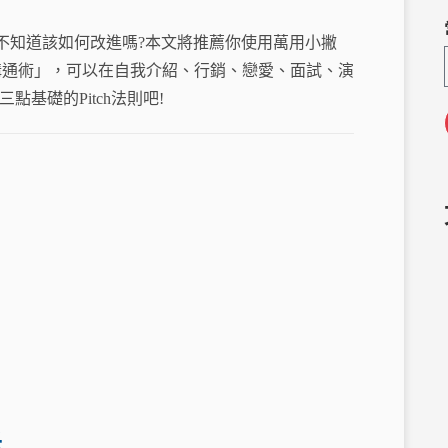
C
e
h
g
不知道該如何改進嗎?本文將推薦你使用萬用小撇
a
ra
溝通術」，可以在自我介紹、行銷、戀愛、面試、演
m
基礎的Pitch法則吧!
光