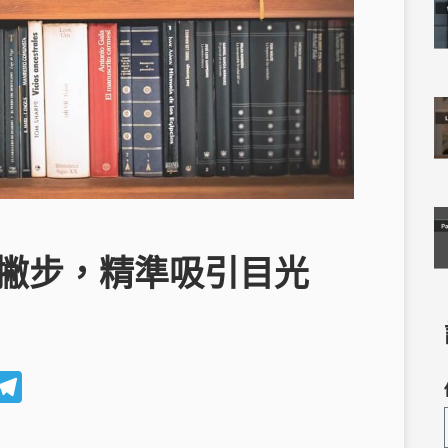
小撇步，精準吸引目光
W
T
e
el