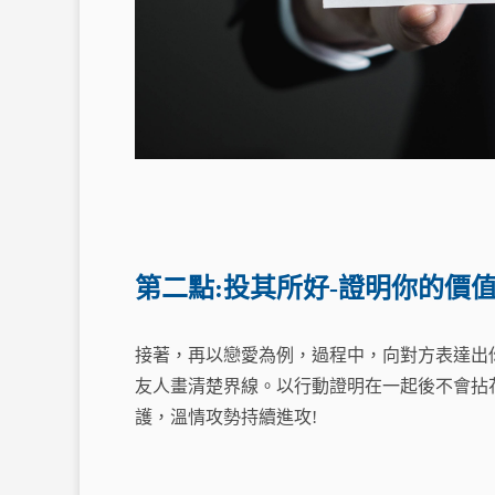
第二點:投其所好-證明你的價
接著，再以戀愛為例，過程中，向對方表達出
友人畫清楚界線。
以行動證明在一起後不會拈
護，溫情攻勢持續進攻!