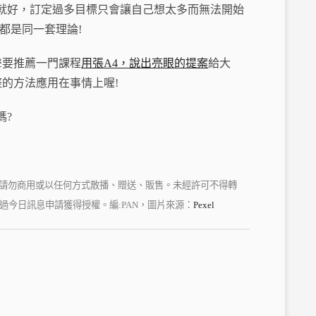
就好，訂定過多目標只會讓自己想太多而無法開始
都是同一套理論!
尾聲要推薦一門課程
用張A4，說出亮眼的提案
給大
整的方法應用在事情上喔!
嗎?
件，請勿商用或以任何方式散播、贈送、販售。未經許可不得轉
今日訊息申請獲得授權。編:PAN，圖片來源：
Pexel