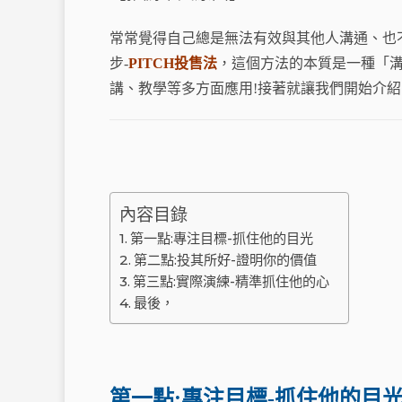
c
e
e
常常覺得自己總是無法有效與其他人溝通、也
b
步-
PITCH投售法
，這個方法的本質是一種「
o
t
講、教學等多方面應用!接著就讓我們開始介紹三點
o
k
內容目錄
第一點:專注目標-抓住他的目光
第二點:投其所好-證明你的價值
第三點:實際演練-精準抓住他的心
最後，
第一點:專注目標-抓住他的目