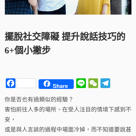
擺脫社交障礙 提升說話技巧的
6+個小撇步
F
Li
W
T
Share
a
n
e
el
你是否也有過類似的經驗？
c
e
C
e
害怕前往人多的場所、在受人注目的情境下感到不
e
h
g
b
a
ra
安，
o
t
m
或是與人言談的過程中場面冷掉，而不知道要說甚