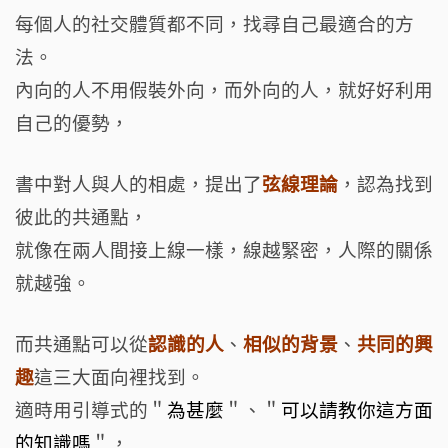
每個人的社交體質都不同，
找尋自己最適合的方
法。
內向的人不用假裝外向，而外向的人，就好好利用
自己的優勢，
書中對人與人的相處，提出了
弦線理論
，認為找到
彼此的共通點，
就像在兩人間接上線一樣，線越緊密，人際的關係
就越強。
而共通點可以從
認識的人
、
相似的背景
、
共同的興
趣
這三大面向裡找到。
適時用引導式的＂
為甚麼
＂、＂
可以請教你這方面
的知識嗎
＂，