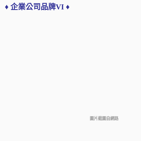
圖片截圖自
網路
♦ 服裝品牌VI ♦