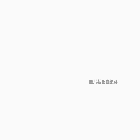
本文來自
176设计汇
，
內容經今日整理及部分創作，未經許
可不得轉載、摘抄、複製及建立圖像等任何使用。如需轉
載，請通過
Jinrih
申請獲得授權；如有侵權請告知，我們將
立即處理。
今日Summary
LOGO ≠ CI ≠ VI，VI設計是企業識別中最具傳播
力與渲染力的環節，以8個優秀VI設計作品欣賞來
具體呈現企業形象識別：