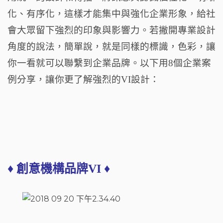
化、有序化，這樣才能集中與強化企業形象，給社
會大眾留下強烈的印象與影響力。若撇開專業設計
角度的說法，簡單說，
就是同樣的標識，色彩，讓
你一看就可以聯繫到企業品牌。以下用8個企業案
例分享，讓你更了解強烈的VI設計：
♦ 創意機構品牌VI ♦