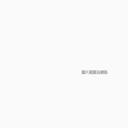
圖片截圖自
網路