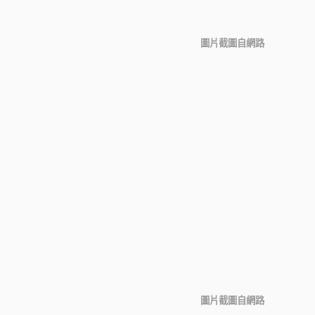
♦ 企業公司品牌VI ♦
圖片截圖自
網路