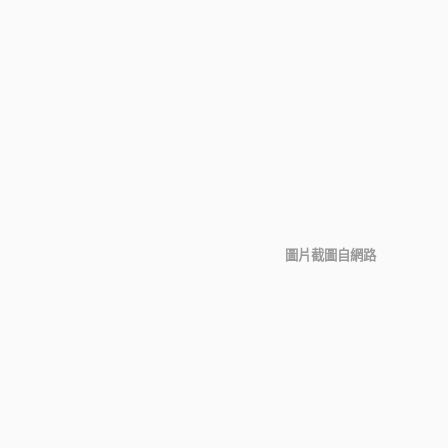
圖片截圖自
網路
♦ 啤酒品牌VI ♦