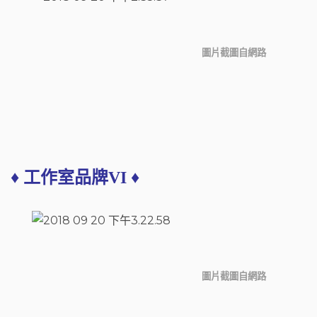
圖片截圖自
網路
♦ 工作室品牌VI ♦
圖片截圖自
網路