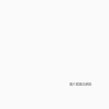
圖片截圖自
網路