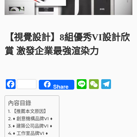
【視覺設計】8組優秀VI設計欣
賞 激發企業最強渲染力
F
Li
W
T
Share
a
n
e
el
c
e
C
e
內容目錄
e
h
g
【推薦本文原因】
♦ 創意機構品牌VI ♦
b
a
ra
♦ 建築公司品牌VI ♦
o
t
m
♦ 工作室品牌VI ♦