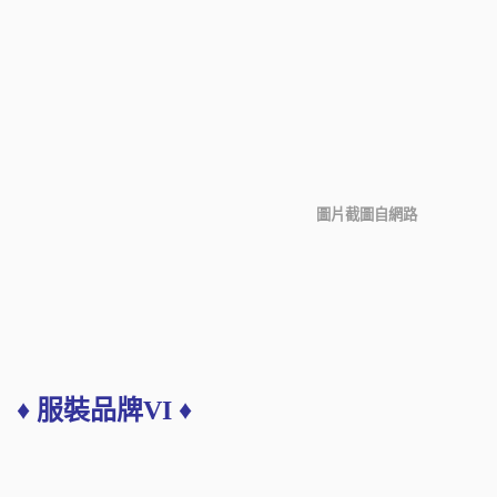
圖片截圖自
網路