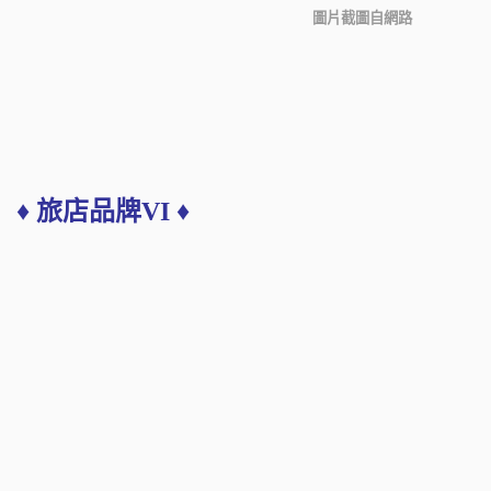
圖片截圖自
網路
♦ 旅店品牌VI ♦
圖片截圖自
網路