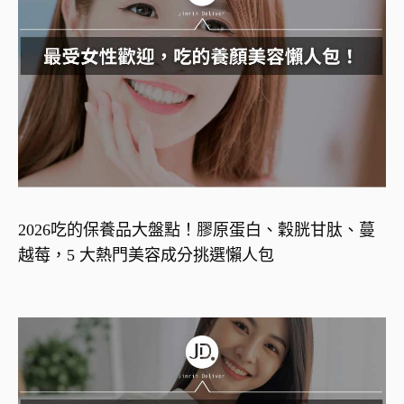
2026吃的保養品大盤點！膠原蛋白、穀胱甘肽、蔓
越莓，5 大熱門美容成分挑選懶人包