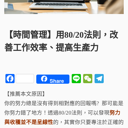
【時間管理】用80/20法則，改
善工作效率、提高生產力
F
Li
W
T
Share
a
n
e
el
【推薦本文原因】
c
e
C
e
你的努力總是沒有得到相對應的回報嗎? 那可能是
e
h
g
b
a
ra
你努力錯了地方！透過80/20法則，可以發現
努力
o
t
m
與收穫並不是呈線性
的，其實你只要專注於正確的