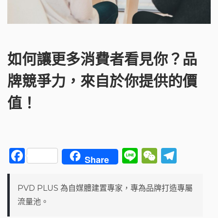
如何讓更多消費者看見你？品
牌競爭力，來自於你提供的價
值！
F
Li
W
T
Share
a
n
e
el
c
e
C
e
PVD PLUS 為自媒體建置專家，專為品牌打造專屬
e
h
g
流量池。
b
a
ra