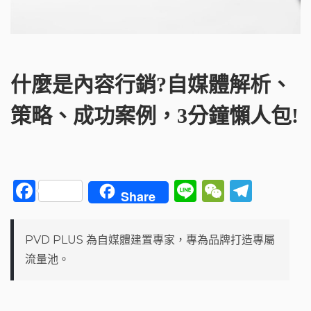
什麼是內容行銷?自媒體解析、
策略、成功案例，3分鐘懶人包!
F
Li
W
T
Share
a
n
e
el
c
e
C
e
PVD PLUS 為自媒體建置專家，專為品牌打造專屬
e
h
g
流量池。
b
a
ra
o
t
m