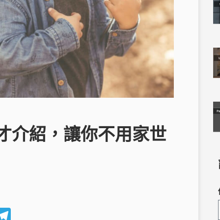
才介紹，讓你不用家世
W
T