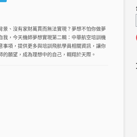
e
el
C
e
h
g
背景、沒有家財萬貫而無法實現？夢想不怕你做夢
a
ra
自我，今天機師夢想實現第二輯：中華航空培訓機
m
意事項，提供更多與培訓飛航學員相關資訊，讓你
師的願望，成為理想中的自己，翱翔於天際。