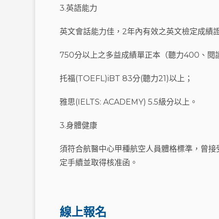
3.英語能力
英文會話能力佳，2年內有效之英文檢定成績
750分以上之多益成績單正本（聽力400、
托福(TOEFL)iBT 83分(聽力21)以上；
雅思(IELTS: ACADEMY) 5.5級分以上。
3.身體健康
須符合航醫中心甲種航空人員體格標準，曾接
定手續並取得核准函。
線上報名