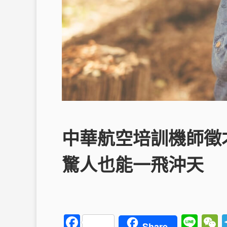
中華航空培訓機師徵
驚人也能一飛沖天
F
Li
Share