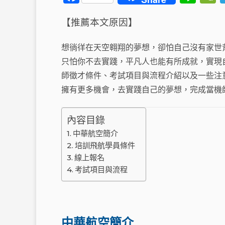
a
n
【推薦本文原因】
c
e
e
想徜徉在天空翱翔的夢想，卻怕自己沒有家世
b
只怕你不去實踐，平凡人也能有所成就，實現
o
t
師徵才條件、考試項目與流程介紹以及一些注
o
擁有更多機會，去實踐自己的夢想，完成當機
k
內容目錄
中華航空簡介
培訓飛航學員條件
線上報名
考試項目與流程
中華航空簡介