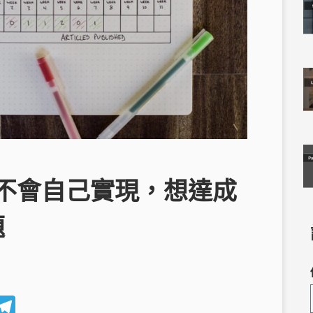
不會自己實現，想達成
題
W
T