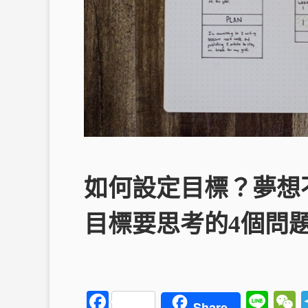
如何設定目標？夢想
目標要思考的4個問
F
Li
Share