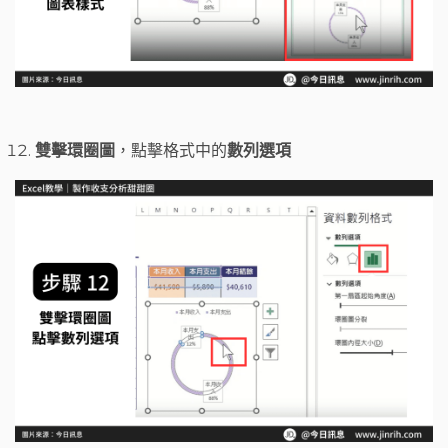
雙擊環圈圖
，點擊格式中的
數列選項