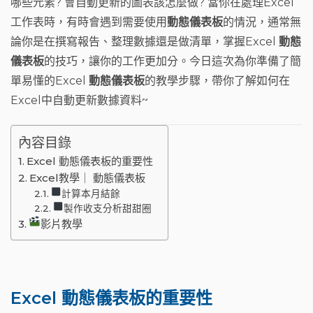
哪些元素? 會自動更新的圖表該怎麼做? 當你在處理Excel
o
t
m
工作表時，有時會遇到需要使用
動態儀表板
的情況，通常無
o
論你是在撰寫報告、整理數據還是做清單，掌握Excel
動態
k
儀表板
的技巧，讓你的工作更加分。今日這次為你準備了簡
單易懂的Excel
動態儀表板
的教學步驟，帶你了解如何在
Excel中自動更新數據資料~
內容目錄
Excel 動態儀表板的重要性
Excel教學｜ 動態儀表板
計算本月結餘
製作收支分析甜甜圈
影片教學
Excel 動態儀表板的重要性