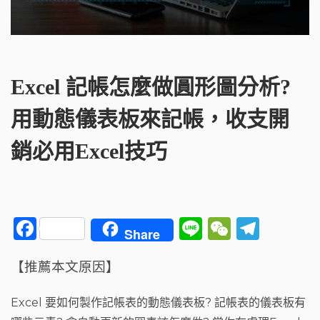
Excel 記帳怎麼做圓形圖分析?
用動態儀表板來記帳，收支開
銷必用Excel技巧
F
Li
W
T
Share
a
n
e
el
【推薦本文原因】
c
e
C
e
e
h
g
Excel 要如何製作記帳表的動態儀表板? 記帳表的儀表板有
b
a
ra