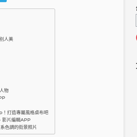
e
el
C
e
h
g
a
ra
比別人美
m
面人物
PP
App！打造專屬風格桌布吧
影片編輯APP
出日系色調的街景照片