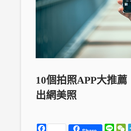
10個拍照APP大推
出網美照
F
Li
Share