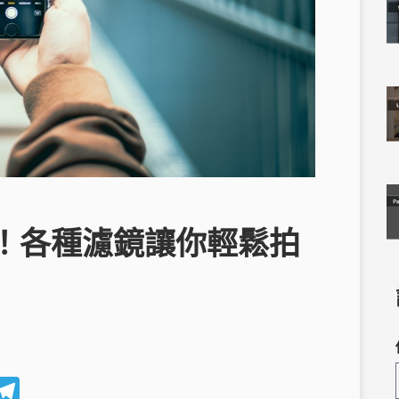
薦！各種濾鏡讓你輕鬆拍
W
T