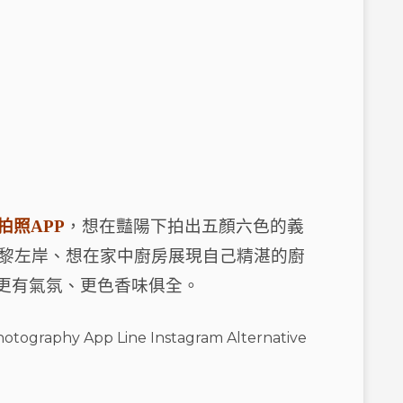
拍照APP
，想在豔陽下拍出五顏六色的義
黎左岸、想在家中廚房展現自己精湛的廚
來更有氣氛、更色香味俱全。