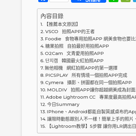
a
n
c
e
內容目錄
e
【推薦本文原因】
VSCO 拍照APP的王者
b
Foodie 食物專用拍照APP 網美食物也要
o
t
糖果拍照 自拍最好用拍照APP
o
O2Cam 文青愛用拍照APP
단지캠 韓國最火紅拍照APP
k
無他相機 網紅拍照APP的第一選擇
PICSPLAY 所有情境一個拍照APP完成
Cymera 攝影、拼圖都在同一個拍照APP
MOLDIV 拍照APP讓你超越網美成為封
Adobe Lightroom CC 專業度最高拍照A
今日Summary
IPhone、Android都能自製質感桌布的
讓限時動態跟別人不一樣！簡單上手的照片、
【Lightroom教學】5步驟 讓你用LR調