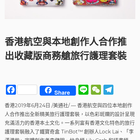
香港航空與本地創作人合作推
出收藏版商務艙旅行護理套裝
F
Li
W
T
Share
a
n
e
el
香港2019年6月24日 /美通社/ — 香港航空與四位本地創作
c
e
C
e
人合作推出全新精美旅行護理套裝，以色彩斑斕的設計呈現
e
h
g
充滿活力的香港本土文化。一系列富有香港文化特色的旅行
b
a
ra
護理套裝融入了鐵寶奇盒 TinBot™ 創辦人Lock Lai、「李
o
t
m