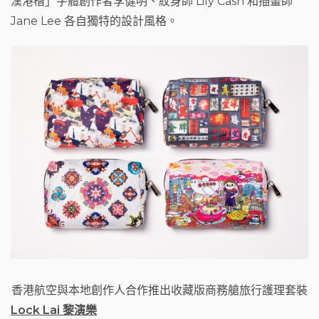
漢港楷」字體創作者李健明、紋身師
Lily Cash
和插畫師
o
Jane Lee
各自獨特的設計風格。
k
香港航空與本地創作人合作推出收藏版商務艙旅行護理套裝
Lock Lai 黎演樂