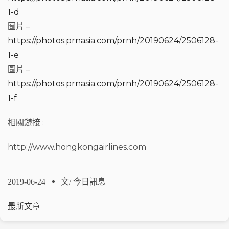
1-d
圖片 –
https://photos.prnasia.com/prnh/20190624/2506128-
1-e
圖片 –
https://photos.prnasia.com/prnh/20190624/2506128-
1-f
相關鏈接 :
http://www.hongkongairlines.com
2019-06-24
文/
今日訊息
最新文章