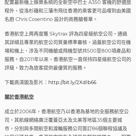
配置最新機上娛樂系統的全新空中巴士 A350 客機的舒適旅
程外，從洛杉磯和三藩市飛往香港的乘客更可品嚐到由美國
名廚
Chris Cosentino
設計的商務艙餐單。
香港航空上周再度獲 Skytrax 評為四星級航空公司，通過
其詳細且專業的航空公司質量標準審核，涵蓋航空公司在機
場和機上、涉及不同機艙或飛機型號共500至800項產品和
服務。自2011年以來，香港航空一直保持四星級航空公司的
評級，致力為旅客提供最優質的服務。
下載高清圖及影片：
http://bit.ly/2XdIb66
關於香港航空
成立於2006年，香港航空乃以香港為基地的全服務航空公
司，其航線網絡廣泛覆蓋亞太及北美等地區35個主要城
市，分別與多間航空和渡輪服務公司簽訂86個聯程協議及