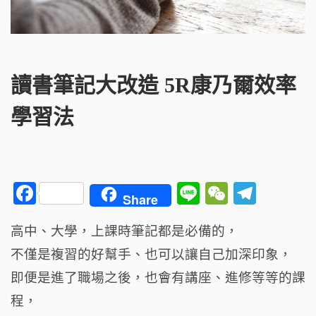
讀書筆記大改造 5R康乃爾效率
學習法
F
Li
W
T
Share
a
n
e
el
高中、大學，上課時筆記都是必備的，
c
e
C
e
不僅是複習的好幫手、也可以讓自己加深印象，
e
h
g
b
a
ra
即便是進了職場之後，也會有講座、進修等等的課
o
t
m
程，