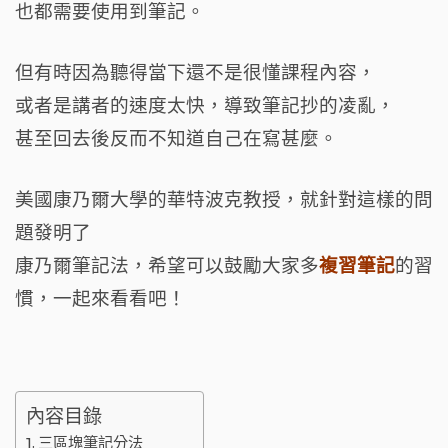
o
也都需要使用到筆記。
k
但有時因為聽得當下還不是很懂課程內容，
或者是講者的速度太快，導致筆記抄的凌亂，
甚至回去後反而不知道自己在寫甚麼。
美國康乃爾大學的華特波克教授，就針對這樣的問
題發明了
康乃爾筆記法，希望可以鼓勵大家多
複習筆記
的習
慣，
一起來看看吧！
內容目錄
三區塊筆記分法