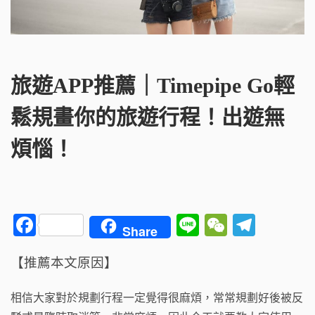
旅遊APP推薦｜timepipe Go輕
鬆規畫你的旅遊行程！出遊無
煩惱！
F
Li
W
T
Share
a
n
e
el
【推薦本文原因】
c
e
C
e
e
h
g
相信大家對於規劃行程一定覺得很麻煩，常常規劃好後被反
b
a
ra