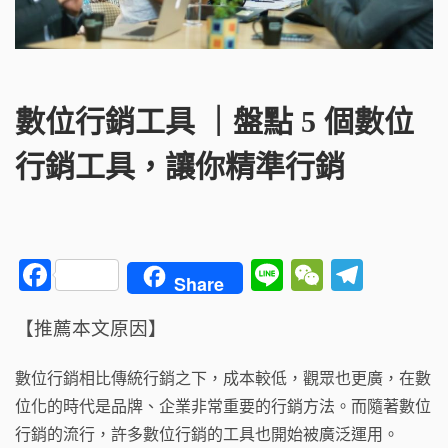
數位行銷工具 ｜盤點 5 個數位
行銷工具，讓你精準行銷
F
Li
W
T
Share
a
n
e
el
【推薦本文原因】
c
e
C
e
e
h
g
數位行銷相比傳統行銷之下，成本較低，觀眾也更廣，在數
b
a
ra
位化的時代是品牌、企業非常重要的行銷方法。而隨著數位
o
t
m
行銷的流行，許多數位行銷的工具也開始被廣泛運用。