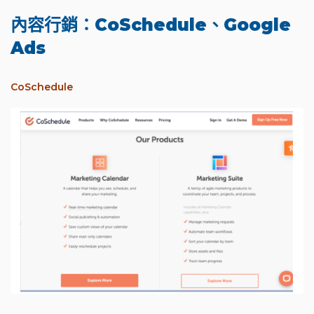
內容行銷：CoSchedule、Google
Ads
CoSchedule