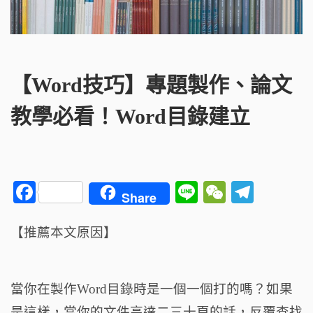
【Word技巧】專題製作、論文
教學必看！Word目錄建立
F
Li
W
T
Share
a
n
e
el
c
e
C
e
【推薦本文原因】
e
h
g
b
a
ra
當你在製作Word目錄時是一個一個打的嗎？如果
o
t
m
是這樣，當你的文件高達二三十頁的話，反覆查找