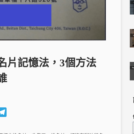
名片記憶法，3個方法
誰
W
T
e
el
C
e