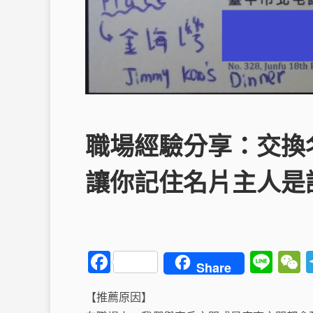
職場經驗分享：交換
讓你記住名片主人是
F
Li
Share
a
n
【推薦原因】
c
e