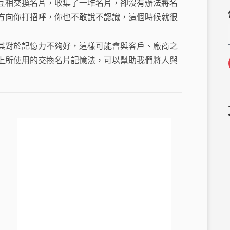
互相交換名片，收集了一堆名片，卻沒有辦法將名
h
g
方向你打招呼，你也不敢說不認識，這個時候就很
a
ra
m
其對於記憶力不夠好，這樣可能會與客戶、廠商之
上所使用的交換名片記憶法，可以幫助我們將人與