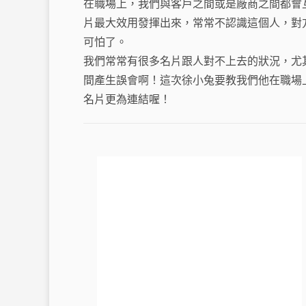
在職場上，我們與客戶之間或是廠商之間都會
e
片最大效用發揮出來，常常不認識這個人，對
b
可怕了。
o
t
我們常常有很多名片跟人對不上去的狀況，尤
o
間產生誤會啊！這次徐小兔要教我們他在職場
k
名片更為連結喔！