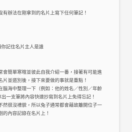
沒有辦法在剛拿到的名片上寫下任何筆記！
常會簡單寒暄並彼此自我介紹一番，接著有可能進
名片並道別後，接下來要做的事就是重點！
在腦海中整理一下（例如：他的姓名／性別／年齡
拿出一支筆將內容快速抄寫到名片上免得忘記！
不然很沒禮貌，所以兔子通常都會藉故離開位子一
剛的內容記錄在名片上！