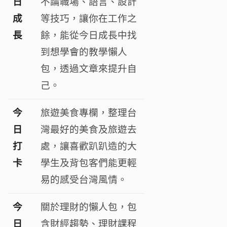
日
不論職場、語言、設計
成
等技巧，讓你在工作之
長
餘，能從今日成長中找
到想學會的教學懶人
包，透過文章來提升自
己
。
今
旅遊美食專欄，整理台
日
灣最好的美食及旅遊去
打
處，讓喜歡趴趴造的大
卡
學生及背包客們能更輕
易的感受台灣風情。
今
關於理財的懶人包，包
日
含財經趨勢、理財課程