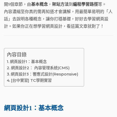
b
a
ra
開9個章節，由
基本概念
，
架站方法
到
編程學習路徑
等。
o
t
m
內容濃縮至你真的需再知道才會講解，用最簡單易明的「人
o
話」去說明各種概念，讓你打穩基礎，好好去學習網頁設
k
計。如果你正在想學習網頁設計，看這篇文章就對了！
內容目錄
網頁設計1：基本概念
網頁設計2： 內容管理系統(CMS)
網頁設計3：響應式設計(Responsive)
[台中實習] TC學期實習
網頁設計1：基本概念