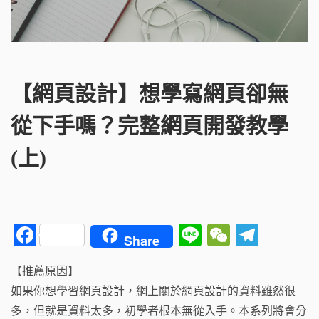
【網頁設計】想學寫網頁卻無
從下手嗎？完整網頁開發教學
(上)
F
Li
W
T
Share
a
n
e
el
【推薦原因】
c
e
C
e
如果你想學習網頁設計，網上關於網頁設計的資料雖然很
e
h
g
多，但就是資料太多，初學者根本無從入手。本系列將會分