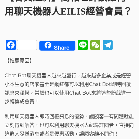
用聊天機器人EILIS經營會員？
F
Li
W
T
Share
a
n
e
el
【推薦原因】
c
e
C
e
e
h
g
Chat Bot聊天機器人越來越盛行，越來越多企業或是經營
b
a
ra
小本生意的店家甚至是網紅都可以利用Chat Bot即時回覆
o
t
m
訊息來漲粉，當然也可以使用Chat Bot來將這些粉絲進一
o
步轉換成會員！
k
利用聊天機器人即時回覆訊息的優勢，讓顧客一有問題就能
立刻得到解答，也可以利用聊天機器人紀錄訂閱者，直接向
這群人發送消息或者是優惠活動，讓顧客離不開你！