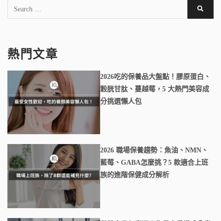
熱門文章
2026吃的保養品大盤點！膠原蛋白、
穀胱甘肽、蔓越莓，5 大熱門美容成
分挑選懶人包
2026 職場保養趨勢：魚油、NMN、
藍莓、GABA怎麼挑？5 款適合上班
族的進階保健成分解析