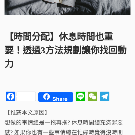
【時間分配】休息時間也重
要！透過3方法規劃讓你找回動
力
F
Li
W
T
Share
a
n
e
el
【推薦本文原因】
c
e
C
e
想做的事情總是一拖再拖? 休息時間總充滿罪惡
e
h
g
b
a
ra
感? 如果你也有一些事情總在忙碌時覺得沒時間