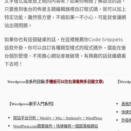
文字樣式或是放上相同內容呢？如果你稍微了解語法的話，
o
t
m
只要進到後台的佈景主題編輯器裡自訂程式碼，就可以加上
o
特定功能，雖然很方便，不過如果一不小心，可能就會讓網
k
站出現問題。
如果你也有這個疑慮的話，在這裡推薦你Code Snippets
這款外掛，你可以自訂各種類型樣式的程式碼外，還能在後
台個別管理，不用擔心網站會被破壞，有興趣的話就繼續看
下去吧！
Wordpress全系列目錄(
手機板可以往右滑看夠多目錄文章)
【Word
【Wordpress新手入門系列】
表格外掛
快速生
架站平台
分析｜Weebly、Wix、Strikingly、WordPress
外掛推
WordPress.com簡單操作，快速擁有一個部落格網站