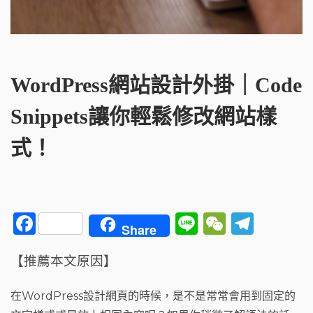
WordPress網站設計外掛｜Code
Snippets讓你輕鬆修改網站樣
式！
F
Li
W
T
Share
a
n
e
el
【推薦本文原因】
c
e
C
e
e
h
g
在WordPress設計網頁的時候，是不是常常會用到固定的
b
a
ra