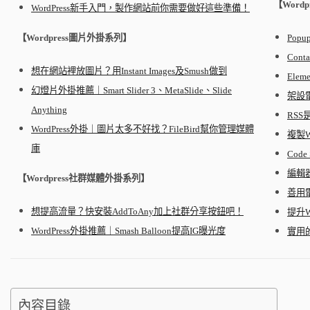
【Word
WordPress新手入門，製作網站前你需要做好這些準備！
【Wordpress圖片外掛系列】
Pop
Cont
想在網站裡放圖片？用Instant Images及Smush做到
Ele
幻燈片外掛推薦｜Smart Slider 3、MetaSlide、Slide
架設電
Anything
RS
WordPress外掛｜圖片太多不好找？FileBird幫你管理媒體
複製
W
庫
Cod
編輯器
【Wordpress社群媒體外掛系列】
善用
想提高流量？快安裝AddToAny加上社群分享按鈕吧！
提升W
WordPress外掛推薦｜Smash Balloon提高IG曝光度
實用的
內容目錄